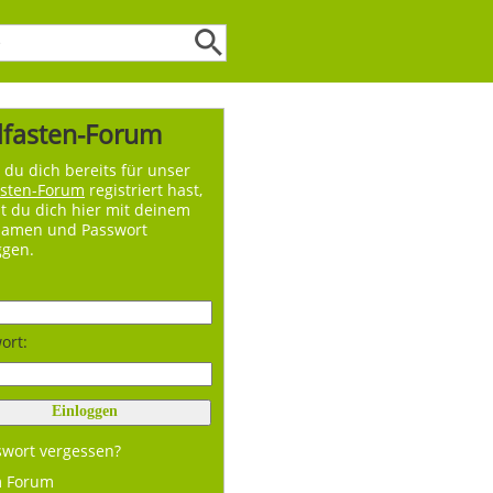
lfasten-Forum
du dich bereits für unser
asten-Forum
registriert hast,
t du dich hier mit deinem
namen und Passwort
ggen.
ort:
swort vergessen?
m Forum