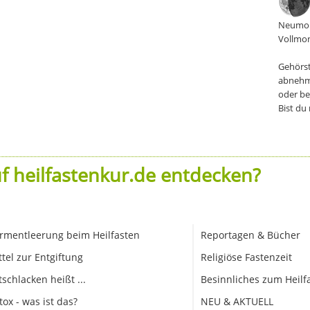
Neumon
Vollmon
Gehörst
abnehm
oder be
Bist du
f heilfastenkur.de entdecken?
rmentleerung beim Heilfasten
Reportagen & Bücher
ttel zur Entgiftung
Religiöse Fastenzeit
tschlacken heißt ...
Besinnliches zum Heilf
tox - was ist das?
NEU & AKTUELL