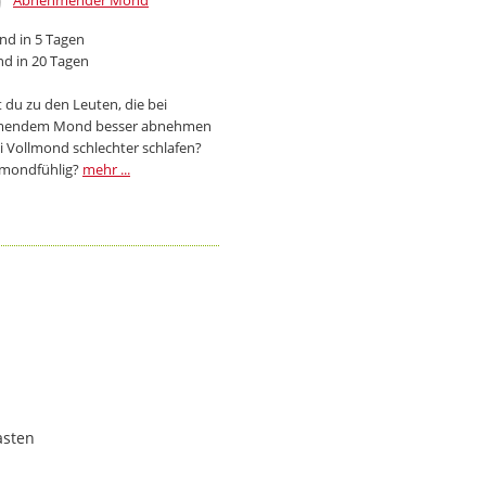
Abnehmender Mond
d in 5 Tagen
d in 20 Tagen
 du zu den Leuten, die bei
endem Mond besser abnehmen
i Vollmond schlechter schlafen?
 mondfühlig?
mehr ...
asten