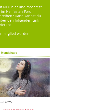
st NEU hier und möchtest
 im Heilfasten-Forum
hreiben? Dann kannst du
über den folgenden Link
rieren:
enmitglied werden
e Mondphase
ust 2026