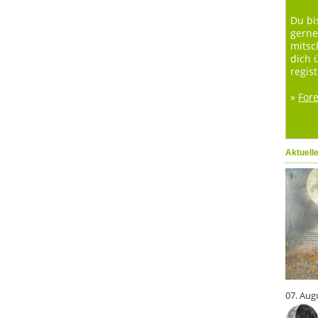
Du bi
gerne
mitsc
dich 
regist
»
For
Aktuell
07. Aug