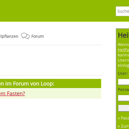
Hei
ilpflanzen
Forum
Wenn 
Heilf
kanns
User
einlo
User:
en im Forum von Loop:
Passw
em Fasten?
» Pas
» Zu