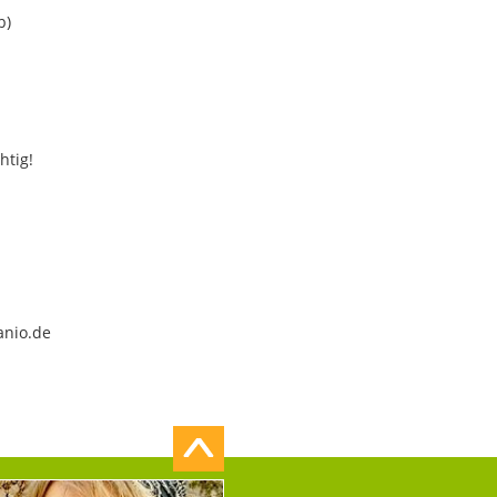
b)
htig!
anio.de