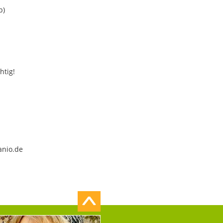
b)
htig!
anio.de