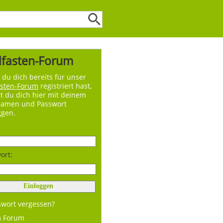
lfasten-Forum
du dich bereits für unser
asten-Forum
registriert hast,
t du dich hier mit deinem
namen und Passwort
ggen.
ort:
swort vergessen?
m Forum