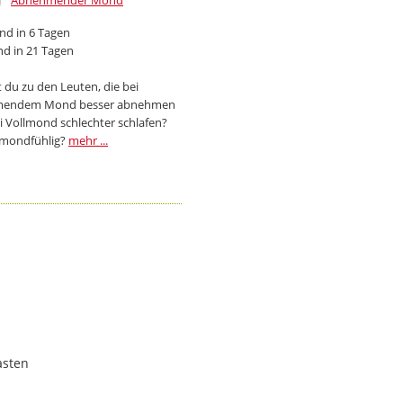
Abnehmender Mond
d in 6 Tagen
d in 21 Tagen
 du zu den Leuten, die bei
endem Mond besser abnehmen
i Vollmond schlechter schlafen?
 mondfühlig?
mehr ...
asten