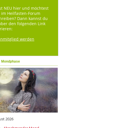
st NEU hier und möchtest
 im Heilfasten-Forum
hreiben? Dann kannst du
über den folgenden Link
rieren:
enmitglied werden
e Mondphase
ust 2026