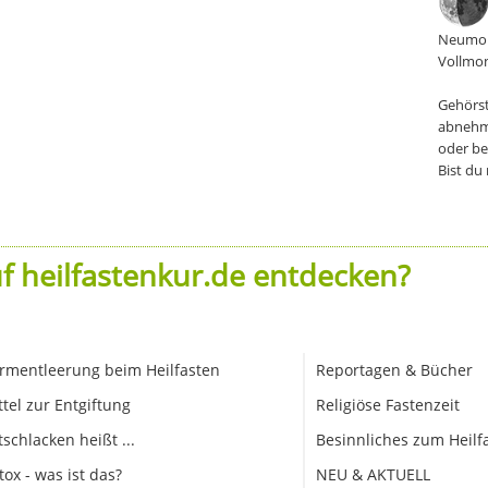
Neumon
Vollmon
Gehörst
abnehm
oder be
Bist du
f heilfastenkur.de entdecken?
rmentleerung beim Heilfasten
Reportagen & Bücher
ttel zur Entgiftung
Religiöse Fastenzeit
tschlacken heißt ...
Besinnliches zum Heilf
tox - was ist das?
NEU & AKTUELL