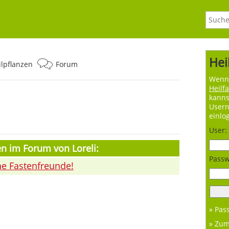
Hei
ilpflanzen
Forum
Wenn 
Heilf
kanns
User
einlo
User:
n im Forum von Loreli:
Passw
e Fastenfreunde!
» Pas
» Zu