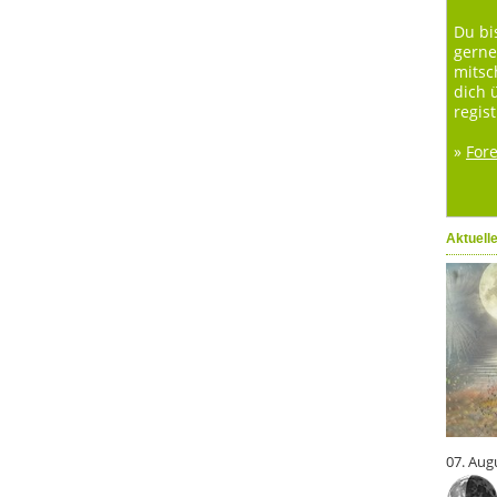
Du bi
gerne
mitsc
dich 
regist
»
For
Aktuell
07. Aug