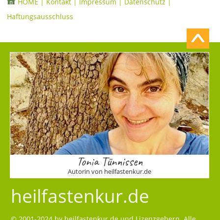
HOME
|
Kontakt
|
Impressum
|
Datenschutz
|
Haftungsausschluss
Tonia Tünnissen
Autorin von heilfastenkur.de
heilfastenkur.de
© 2001-2024 by
heilfastenkur.de
und Lizenzgebern. Alle