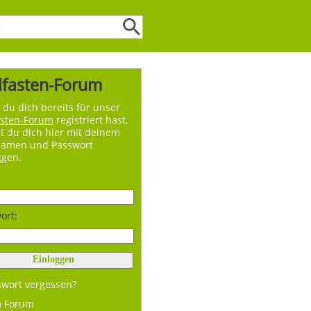
lfasten-Forum
du dich bereits für unser
asten-Forum
registriert hast,
t du dich hier mit deinem
namen und Passwort
ggen.
ort:
swort vergessen?
m Forum