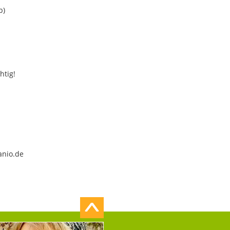
b)
htig!
anio.de