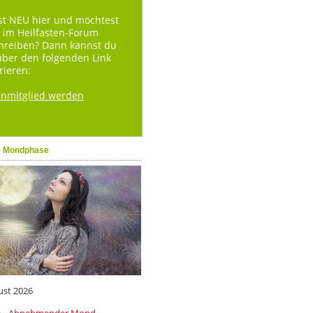
st NEU hier und möchtest
 im Heilfasten-Forum
hreiben? Dann kannst du
über den folgenden Link
rieren:
enmitglied werden
e Mondphase
ust 2026