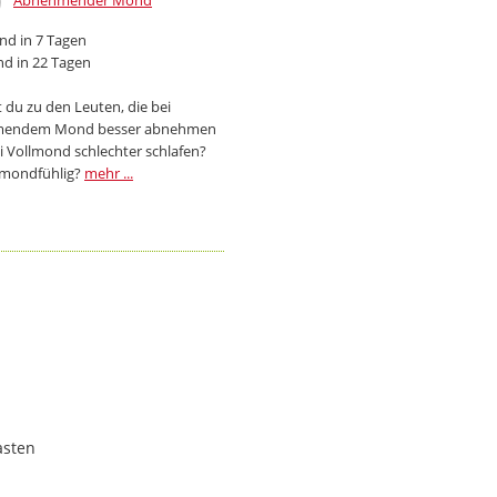
Abnehmender Mond
d in 7 Tagen
d in 22 Tagen
 du zu den Leuten, die bei
endem Mond besser abnehmen
i Vollmond schlechter schlafen?
 mondfühlig?
mehr ...
asten