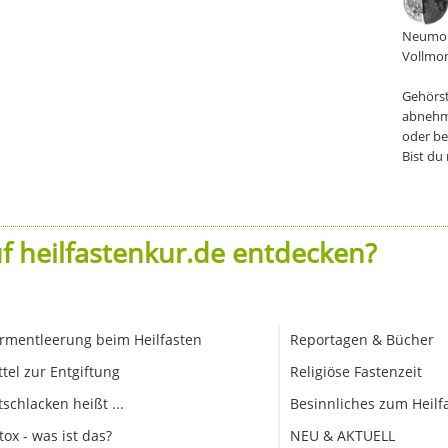
Neumon
Vollmon
Gehörst
abnehm
oder be
Bist du
f heilfastenkur.de entdecken?
rmentleerung beim Heilfasten
Reportagen & Bücher
ttel zur Entgiftung
Religiöse Fastenzeit
tschlacken heißt ...
Besinnliches zum Heilf
tox - was ist das?
NEU & AKTUELL