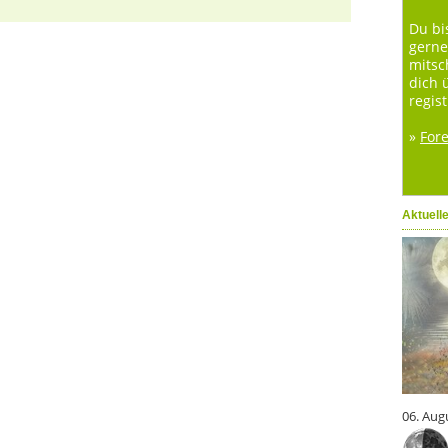
Du bi
gerne
mitsc
dich 
regist
»
For
Aktuell
06. Aug