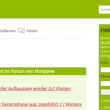
Hei
ilpflanzen
Forum
Wenn 
Heilf
kanns
User
einlo
User:
en im Forum von MaryJane:
Passw
der Aufbautage wieder zu? (Fasten
» Pas
z Fastenphase was zugeführt :( / Weitere
» Zu