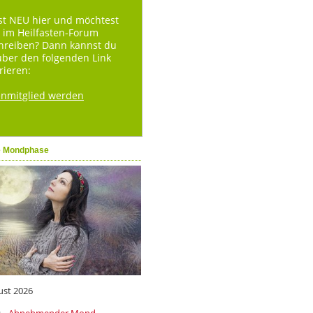
st NEU hier und möchtest
 im Heilfasten-Forum
hreiben? Dann kannst du
über den folgenden Link
rieren:
enmitglied werden
e Mondphase
ust 2026