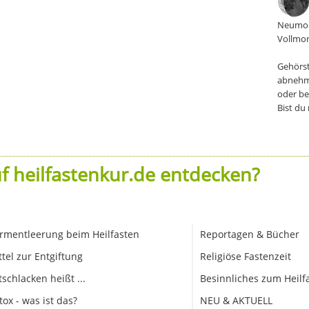
Neumon
Vollmon
Gehörst
abnehm
oder be
Bist du
f heilfastenkur.de entdecken?
rmentleerung beim Heilfasten
Reportagen & Bücher
ttel zur Entgiftung
Religiöse Fastenzeit
tschlacken heißt ...
Besinnliches zum Heilf
tox - was ist das?
NEU & AKTUELL