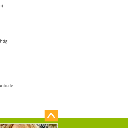
b)
htig!
anio.de