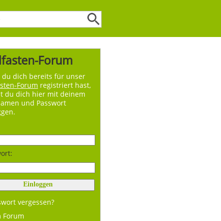
lfasten-Forum
du dich bereits für unser
asten-Forum
registriert hast,
t du dich hier mit deinem
namen und Passwort
ggen.
ort:
swort vergessen?
m Forum