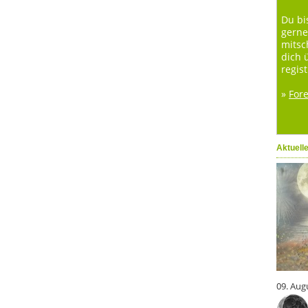
Du bi
gerne
mitsc
dich 
regist
»
For
Aktuell
09. Aug