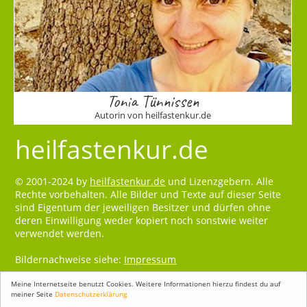
Tonia Tünnissen
Autorin von heilfastenkur.de
heilfastenkur.de
© 2001-2024 by
heilfastenkur.de
und Lizenzgebern. Alle
Rechte vorbehalten. Alle Bilder und Texte auf dieser Seite
sind Eigentum der jeweiligen Besitzer und dürfen ohne
deren Einwilligung weder kopiert noch sonstwie weiter
verwendet werden.
Bildernachweise siehe:
Impressum
Meine Internetseite benutzt Cookies. Weitere Informationen hierzu findest du auf
meiner Seite
Datenschutzerklärung