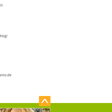
b)
htig!
anio.de