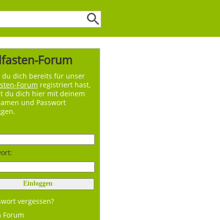
lfasten-Forum
du dich bereits für unser
asten-Forum
registriert hast,
t du dich hier mit deinem
namen und Passwort
ggen.
ort:
swort vergessen?
m Forum