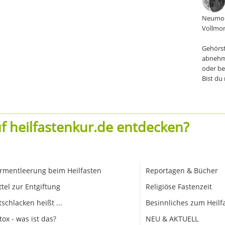
Neumon
Vollmon
Gehörst
abnehm
oder be
Bist du
f heilfastenkur.de entdecken?
rmentleerung beim Heilfasten
Reportagen & Bücher
ttel zur Entgiftung
Religiöse Fastenzeit
tschlacken heißt ...
Besinnliches zum Heilf
tox - was ist das?
NEU & AKTUELL