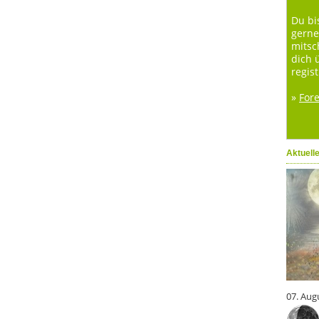
Du bi
gerne
mitsc
dich 
regist
»
For
Aktuell
07. Aug