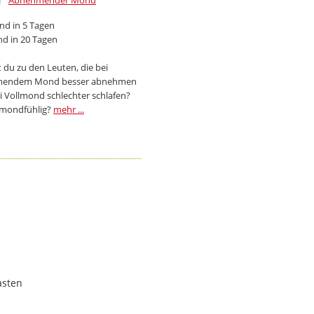
Abnehmender Mond
d in 5 Tagen
d in 20 Tagen
 du zu den Leuten, die bei
endem Mond besser abnehmen
i Vollmond schlechter schlafen?
 mondfühlig?
mehr ...
asten