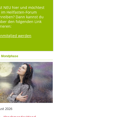
st NEU hier und möchtest
 im Heilfasten-Forum
hreiben? Dann kannst du
über den folgenden Link
rieren:
enmitglied werden
e Mondphase
ust 2026