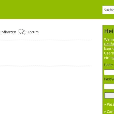
Hei
ilpflanzen
Forum
Wenn 
Heilf
kanns
User
einlo
User:
Passw
» Pas
» Zu