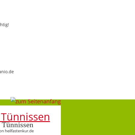
htig!
anio.de
 Tünnissen
on heilfastenkur.de