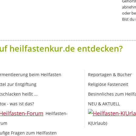
Gehörst
abnehm
oder be
Bist du
uf heilfastenkur.de entdecken?
rmentleerung beim Heilfasten
Reportagen & Bücher
ttel zur Entgiftung
Religiöse Fastenzeit
tschlacken heißt ...
Besinnliches zum Heilf
tox - was ist das?
NEU & AKTUELL
Heilfasten-
rum
K(Urlaub)
ufige Fragen zum Heilfasten