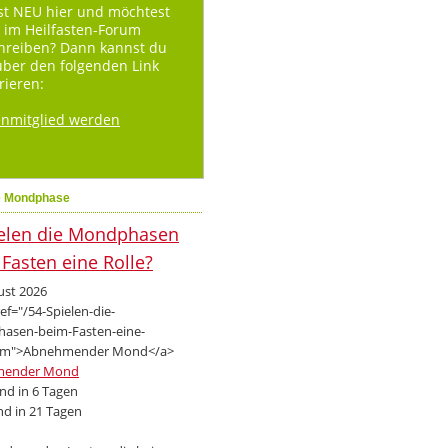
st NEU hier und möchtest
 im Heilfasten-Forum
hreiben? Dann kannst du
über den folgenden Link
rieren:
enmitglied werden
e Mondphase
ust 2026
mender Mond
d in 6 Tagen
d in 21 Tagen