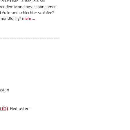
 du zu den Leuten, die bei
endem Mond besser abnehmen
i Vollmond schlechter schlafen?
 mondfühlig?
mehr ...
asten
Heilfasten-