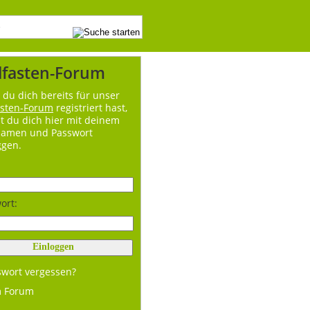
lfasten-Forum
du dich bereits für unser
asten-Forum
registriert hast,
t du dich hier mit deinem
namen und Passwort
ggen.
ort:
swort vergessen?
m Forum