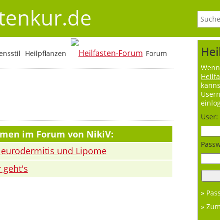
stenkur.de
Hei
nsstil
Heilpflanzen
Forum
Wenn 
Heilf
kanns
User
einlo
User:
emen im Forum von NikiV:
Passw
Neurodermitis und Lipome
 geht's
» Pas
» Zu