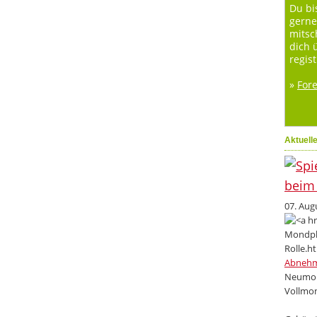
Du bi
gerne
mitsc
dich 
regist
»
For
Aktuell
07. Aug
Abneh
Neumon
Vollmon