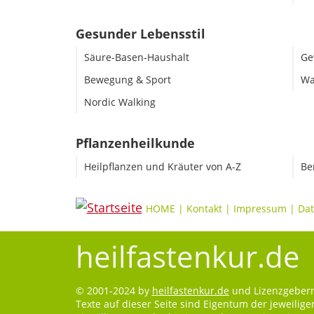
Gesunder Lebensstil
Säure-Basen-Haushalt
Ge
Bewegung & Sport
Wa
Nordic Walking
Pflanzenheilkunde
Heilpflanzen und Kräuter von A-Z
Be
HOME
|
Kontakt
|
Impressum
|
Dat
heilfastenkur.de
© 2001-2024 by
heilfastenkur.de
und Lizenzgebern.
Texte auf dieser Seite sind Eigentum der jeweilig