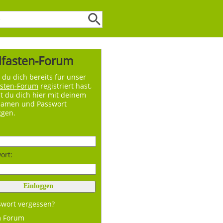
lfasten-Forum
du dich bereits für unser
asten-Forum
registriert hast,
t du dich hier mit deinem
namen und Passwort
ggen.
ort:
swort vergessen?
m Forum