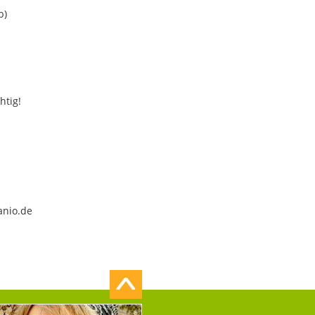
b)
htig!
anio.de