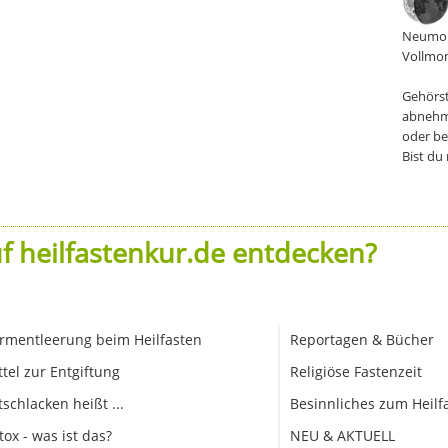
Neumon
Vollmon
Gehörst
abnehm
oder be
Bist du
f heilfastenkur.de entdecken?
rmentleerung beim Heilfasten
Reportagen & Bücher
ttel zur Entgiftung
Religiöse Fastenzeit
tschlacken heißt ...
Besinnliches zum Heilf
tox - was ist das?
NEU & AKTUELL