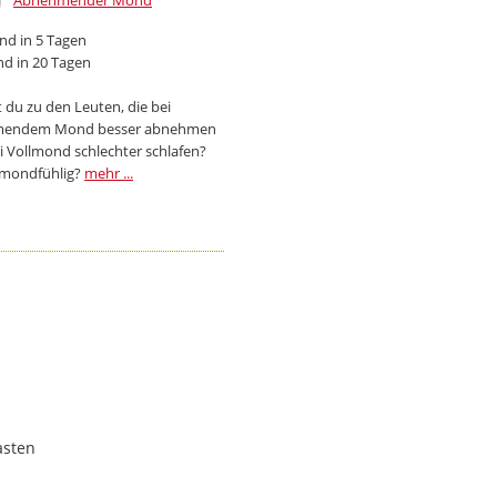
Abnehmender Mond
d in 5 Tagen
d in 20 Tagen
 du zu den Leuten, die bei
endem Mond besser abnehmen
i Vollmond schlechter schlafen?
 mondfühlig?
mehr ...
asten