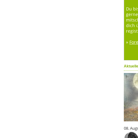
Du bi
gerne
mitsc
dich 
regist
»
For
Aktuell
08. Aug