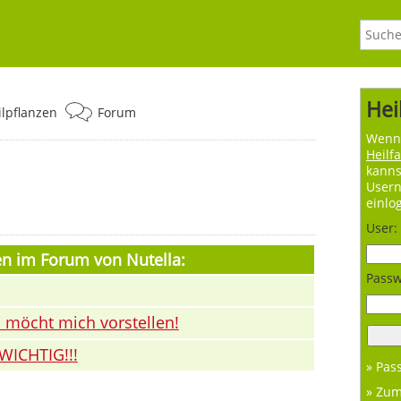
Hei
ilpflanzen
Forum
Wenn 
Heilf
kanns
User
einlo
User:
en im Forum von Nutella:
Passw
d möcht mich vorstellen!
WICHTIG!!!
» Pas
» Zu