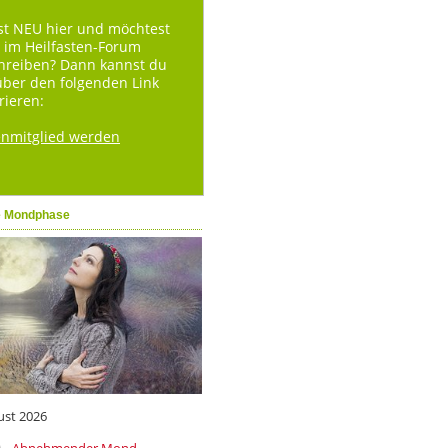
st NEU hier und möchtest
 im Heilfasten-Forum
hreiben? Dann kannst du
über den folgenden Link
rieren:
enmitglied werden
e Mondphase
ust 2026