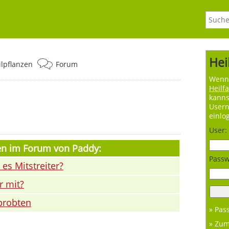
Hei
ilpflanzen
Forum
Wenn 
Heilf
kanns
User
einlo
User:
en im Forum von Paddy:
Passw
 es Mitstreiter?
r mit?
probten
» Pas
» Zu