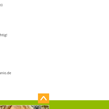
b)
htig!
anio.de