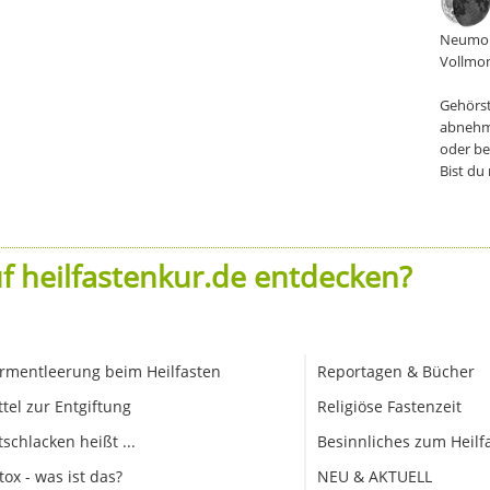
Neumon
Vollmon
Gehörst
abnehm
oder be
Bist du
f heilfastenkur.de entdecken?
rmentleerung beim Heilfasten
Reportagen & Bücher
ttel zur Entgiftung
Religiöse Fastenzeit
tschlacken heißt ...
Besinnliches zum Heilf
tox - was ist das?
NEU & AKTUELL