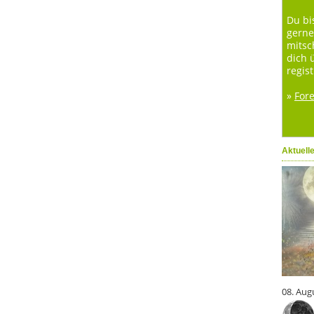
Du bi
gerne
mitsc
dich 
regist
»
For
Aktuell
08. Aug