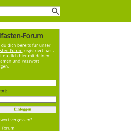
lfasten-Forum
du dich bereits für unser
asten-Forum
registriert hast,
t du dich hier mit deinem
namen und Passwort
ggen.
ort:
swort vergessen?
m Forum