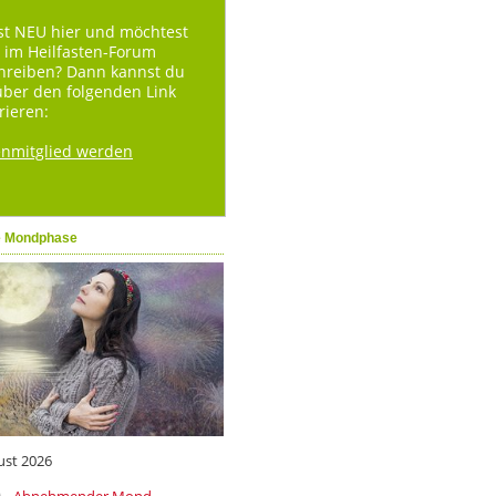
st NEU hier und möchtest
 im Heilfasten-Forum
hreiben? Dann kannst du
über den folgenden Link
rieren:
enmitglied werden
e Mondphase
ust 2026