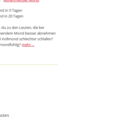
Abnehmender Mond
d in 5 Tagen
d in 20 Tagen
 du zu den Leuten, die bei
endem Mond besser abnehmen
i Vollmond schlechter schlafen?
 mondfühlig?
mehr ...
asten