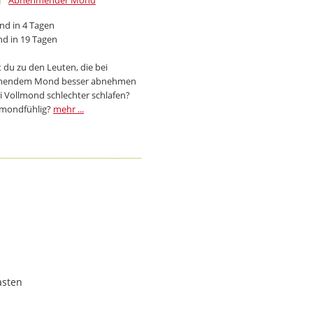
Abnehmender Mond
d in 4 Tagen
d in 19 Tagen
 du zu den Leuten, die bei
endem Mond besser abnehmen
i Vollmond schlechter schlafen?
 mondfühlig?
mehr ...
asten