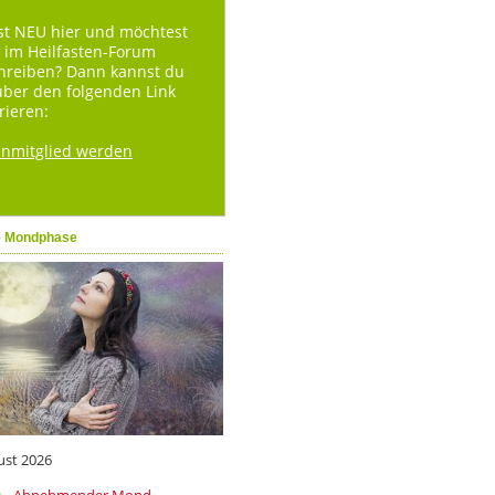
st NEU hier und möchtest
 im Heilfasten-Forum
hreiben? Dann kannst du
über den folgenden Link
rieren:
enmitglied werden
e Mondphase
ust 2026