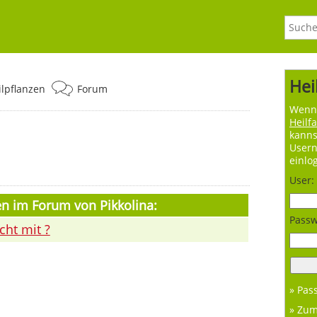
Hei
ilpflanzen
Forum
Wenn 
Heilf
kanns
User
einlo
User:
en im Forum von Pikkolina:
Passw
cht mit ?
» Pas
» Zu