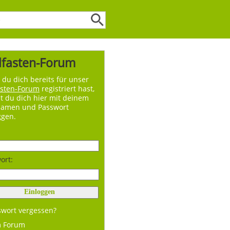
lfasten-Forum
du dich bereits für unser
asten-Forum
registriert hast,
t du dich hier mit deinem
namen und Passwort
ggen.
ort:
swort vergessen?
m Forum