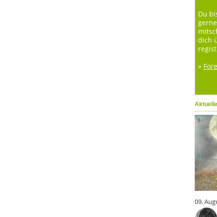
Du bi
gerne
mitsc
dich 
regist
»
For
Aktuell
09. Aug