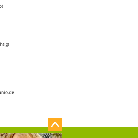
b)
htig!
anio.de