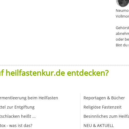
Neumon
Vollmon
Gehörst
abnehm
oder be
Bist du
f heilfastenkur.de entdecken?
rmentleerung beim Heilfasten
Reportagen & Bücher
ttel zur Entgiftung
Religiöse Fastenzeit
tschlacken heißt ...
Besinnliches zum Heilf
tox - was ist das?
NEU & AKTUELL