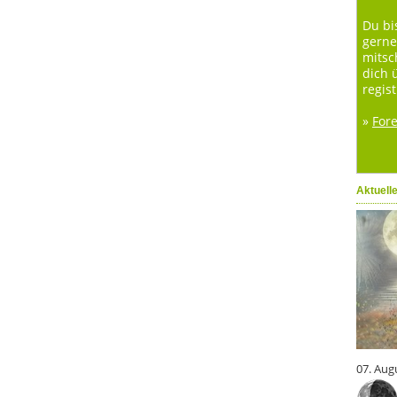
Du bi
gerne
mitsc
dich 
regist
»
For
Aktuell
07. Aug