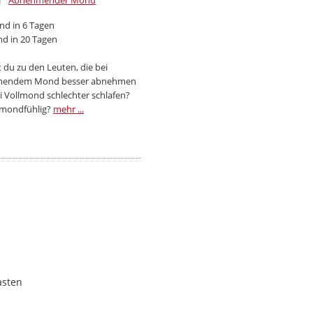
Abnehmender Mond
d in 6 Tagen
d in 20 Tagen
 du zu den Leuten, die bei
endem Mond besser abnehmen
i Vollmond schlechter schlafen?
 mondfühlig?
mehr ...
asten