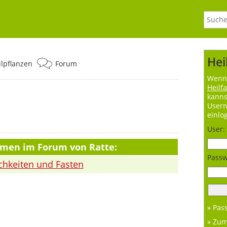
Hei
ilpflanzen
Forum
Wenn 
Heilf
kanns
User
einlo
User:
emen im Forum von Ratte:
Passw
chkeiten und Fasten
» Pas
» Zu