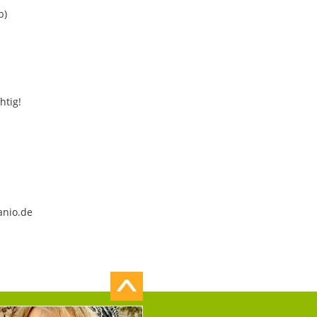
b)
htig!
anio.de