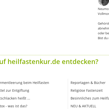
Neumon
Vollmon
Gehörst
abnehm
oder be
Bist du
uf heilfastenkur.de entdecken?
rmentleerung beim Heilfasten
Reportagen & Bücher
ttel zur Entgiftung
Religiöse Fastenzeit
tschlacken heißt ...
Besinnliches zum Heilf
tox - was ist das?
NEU & AKTUELL