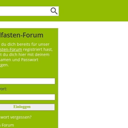
lfasten-Forum
du dich bereits für unser
asten-Forum
registriert hast,
t du dich hier mit deinem
namen und Passwort
ggen.
ort:
swort vergessen?
m Forum