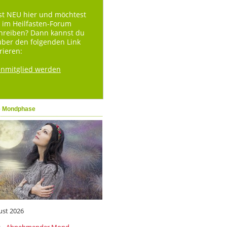
st NEU hier und möchtest
 im Heilfasten-Forum
hreiben? Dann kannst du
über den folgenden Link
rieren:
enmitglied werden
e Mondphase
ust 2026