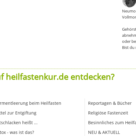
Neumon
Vollmon
Gehörst
abnehm
oder be
Bist du
f heilfastenkur.de entdecken?
rmentleerung beim Heilfasten
Reportagen & Bücher
ttel zur Entgiftung
Religiöse Fastenzeit
tschlacken heißt ...
Besinnliches zum Heilf
tox - was ist das?
NEU & AKTUELL