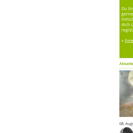
Du bi
gerne
mitsc
dich 
regist
»
For
Aktuell
08. Aug