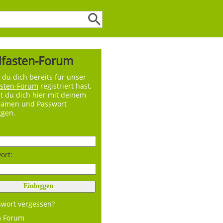
lfasten-Forum
du dich bereits für unser
asten-Forum
registriert hast,
t du dich hier mit deinem
namen und Passwort
ggen.
ort:
swort vergessen?
m Forum