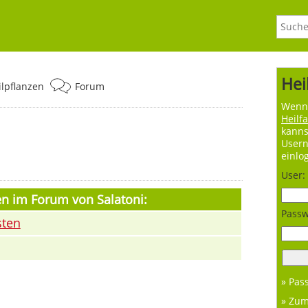
Hei
ilpflanzen
Forum
Wenn 
Heilf
kanns
User
einlo
User:
en im Forum von Salatoni:
Passw
sten
» Pas
» Zu