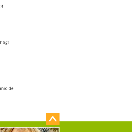
b)
htig!
anio.de