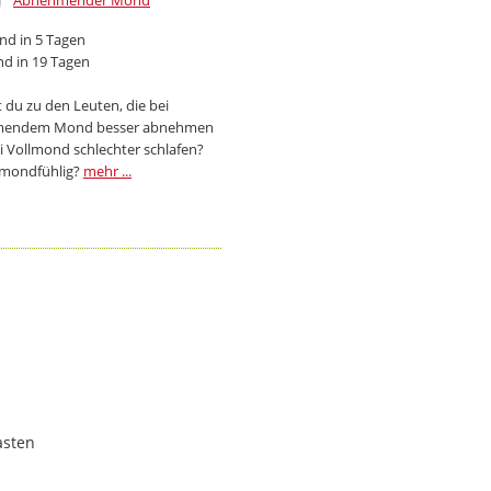
Abnehmender Mond
d in 5 Tagen
d in 19 Tagen
 du zu den Leuten, die bei
endem Mond besser abnehmen
i Vollmond schlechter schlafen?
 mondfühlig?
mehr ...
asten