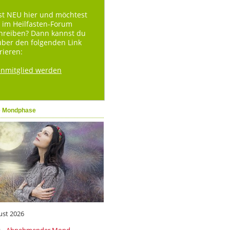
st NEU hier und möchtest
 im Heilfasten-Forum
hreiben? Dann kannst du
über den folgenden Link
rieren:
enmitglied werden
e Mondphase
ust 2026