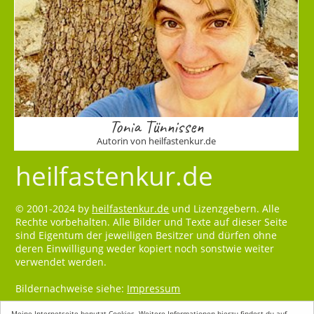
Tonia Tünnissen
Autorin von heilfastenkur.de
heilfastenkur.de
© 2001-2024 by
heilfastenkur.de
und Lizenzgebern. Alle
Rechte vorbehalten. Alle Bilder und Texte auf dieser Seite
sind Eigentum der jeweiligen Besitzer und dürfen ohne
deren Einwilligung weder kopiert noch sonstwie weiter
verwendet werden.
Bildernachweise siehe:
Impressum
Meine Internetseite benutzt Cookies. Weitere Informationen hierzu findest du auf