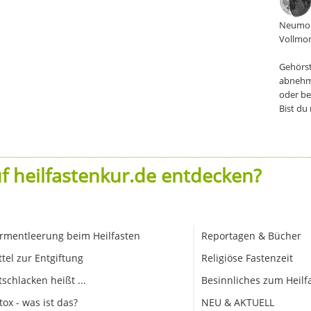
Neumon
Vollmon
Gehörst
abnehm
oder be
Bist du
f heilfastenkur.de entdecken?
rmentleerung beim Heilfasten
Reportagen & Bücher
ttel zur Entgiftung
Religiöse Fastenzeit
tschlacken heißt ...
Besinnliches zum Heilf
tox - was ist das?
NEU & AKTUELL