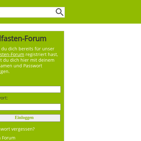
lfasten-Forum
du dich bereits für unser
asten-Forum
registriert hast,
t du dich hier mit deinem
namen und Passwort
ggen.
ort:
swort vergessen?
m Forum