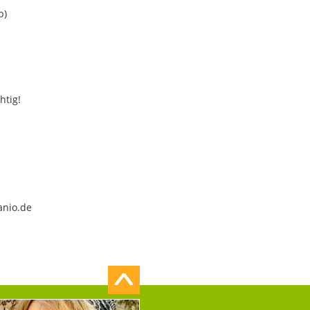
b)
htig!
anio.de