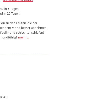
Abnehmender Mond
d in 5 Tagen
d in 20 Tagen
 du zu den Leuten, die bei
endem Mond besser abnehmen
i Vollmond schlechter schlafen?
 mondfühlig?
mehr ...
asten