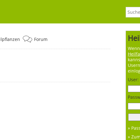
Hei
ilpflanzen
Forum
Wenn 
Heilf
kanns
User
einlo
User:
Passw
» Pas
» Zu