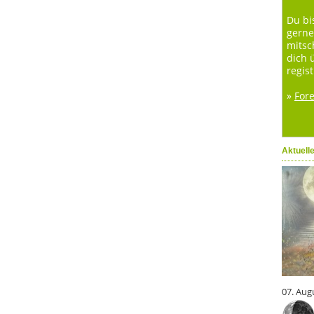
Du bi
gerne
mitsc
dich 
regist
»
For
Aktuell
07. Aug