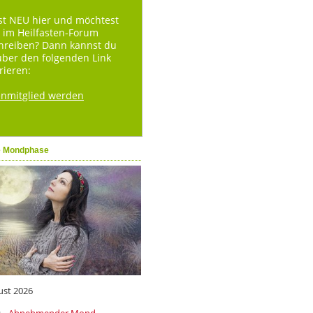
st NEU hier und möchtest
 im Heilfasten-Forum
hreiben? Dann kannst du
über den folgenden Link
rieren:
enmitglied werden
e Mondphase
ust 2026