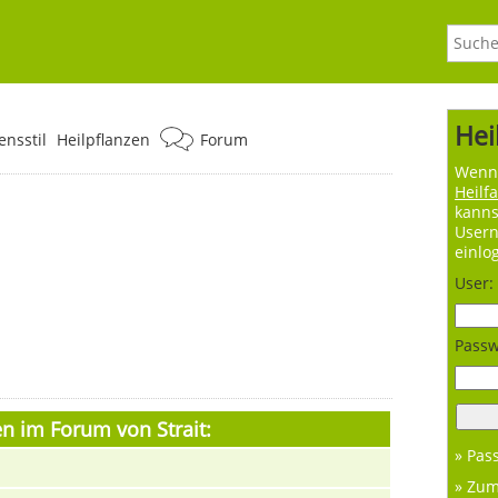
Hei
nsstil
Heilpflanzen
Forum
Wenn 
Heilf
kanns
User
einlo
User:
Passw
n im Forum von Strait:
» Pas
» Zu