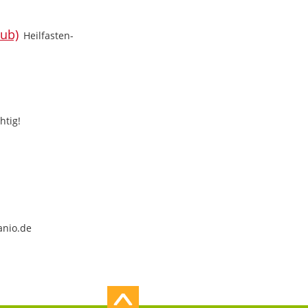
Heilfasten-
htig!
anio.de