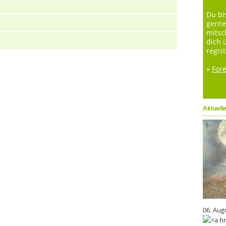
Du bi
gerne
mitsc
dich 
regist
»
For
Aktuell
06. Aug