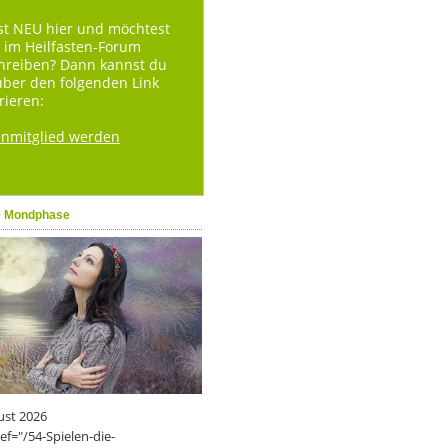
st NEU hier und möchtest
 im Heilfasten-Forum
hreiben? Dann kannst du
über den folgenden Link
rieren:
enmitglied werden
e Mondphase
ust 2026