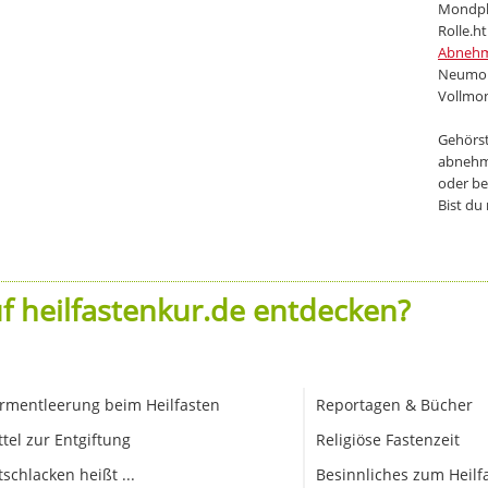
Abneh
Neumon
Vollmon
Gehörst
abnehm
oder be
Bist du
f heilfastenkur.de entdecken?
rmentleerung beim Heilfasten
Reportagen & Bücher
ttel zur Entgiftung
Religiöse Fastenzeit
tschlacken heißt ...
Besinnliches zum Heilf