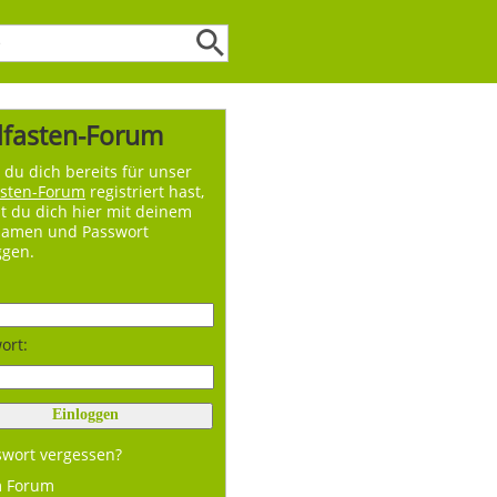
lfasten-Forum
du dich bereits für unser
asten-Forum
registriert hast,
t du dich hier mit deinem
namen und Passwort
ggen.
ort:
swort vergessen?
m Forum