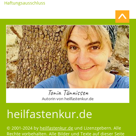
Haftungsausschluss
Tonia Tünnissen
Autorin von heilfastenkur.de
heilfastenkur.de
© 2001-2024 by
heilfastenkur.de
und Lizenzgebern. Alle
Rechte vorbehalten. Alle Bilder und Texte auf dieser Seite