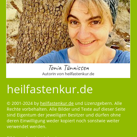
Tonia Tünnissen
Autorin von heilfastenkur.de
heilfastenkur.de
© 2001-2024 by
heilfastenkur.de
und Lizenzgebern. Alle
Rechte vorbehalten. Alle Bilder und Texte auf dieser Seite
sind Eigentum der jeweiligen Besitzer und dürfen ohne
deren Einwilligung weder kopiert noch sonstwie weiter
verwendet werden.