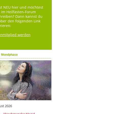
st NEU hier und möchtest
 im Heilfasten-Forum
hreiben? Dann kannst du
über den folgenden Link
rieren:
enmitglied werden
e Mondphase
ust 2026