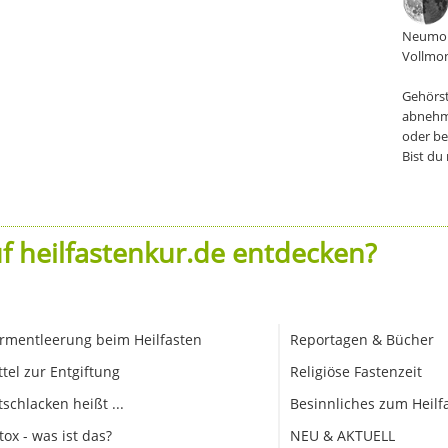
Neumon
Vollmon
Gehörst
abnehm
oder be
Bist du
f heilfastenkur.de entdecken?
rmentleerung beim Heilfasten
Reportagen & Bücher
ttel zur Entgiftung
Religiöse Fastenzeit
tschlacken heißt ...
Besinnliches zum Heilf
tox - was ist das?
NEU & AKTUELL