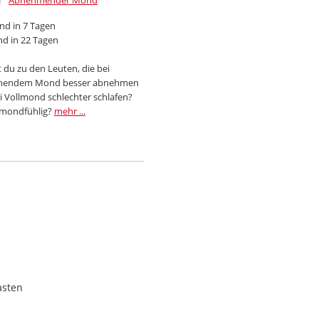
Abnehmender Mond
d in 7 Tagen
d in 22 Tagen
 du zu den Leuten, die bei
endem Mond besser abnehmen
i Vollmond schlechter schlafen?
 mondfühlig?
mehr ...
asten