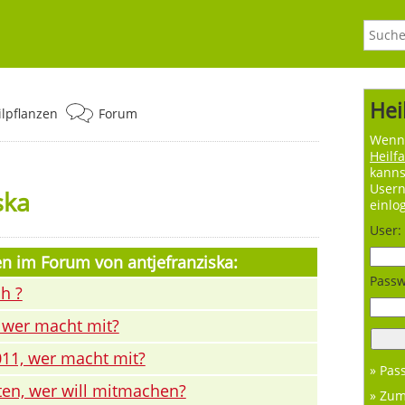
Hei
ilpflanzen
Forum
Wenn 
Heilf
kanns
User
ska
einlo
User:
n im Forum von antjefranziska:
Passw
h ?
, wer macht mit?
011, wer macht mit?
» Pas
ten, wer will mitmachen?
» Zu