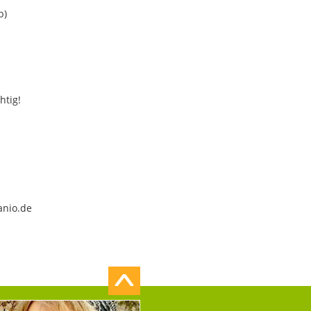
b)
htig!
anio.de