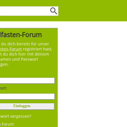
lfasten-Forum
du dich bereits für unser
asten-Forum
registriert hast,
t du dich hier mit deinem
namen und Passwort
ggen.
ort:
swort vergessen?
m Forum