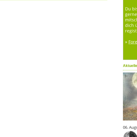
Du bi
gerne
mitsc
dich 
regist
»
For
Aktuell
06. Aug