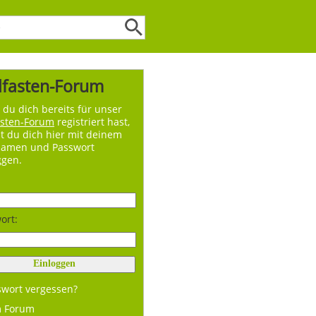
lfasten-Forum
du dich bereits für unser
asten-Forum
registriert hast,
t du dich hier mit deinem
namen und Passwort
ggen.
ort:
swort vergessen?
m Forum