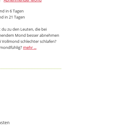
Abnehmender Mond
d in 6 Tagen
d in 21 Tagen
 du zu den Leuten, die bei
endem Mond besser abnehmen
i Vollmond schlechter schlafen?
 mondfühlig?
mehr ...
asten