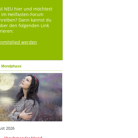
st NEU hier und möchtest
 im Heilfasten-Forum
hreiben? Dann kannst du
über den folgenden Link
rieren:
enmitglied werden
e Mondphase
ust 2026