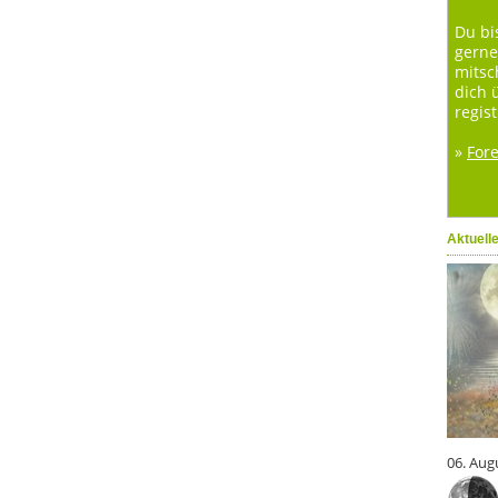
Du bi
gerne
mitsc
dich 
regist
»
For
Aktuell
06. Aug