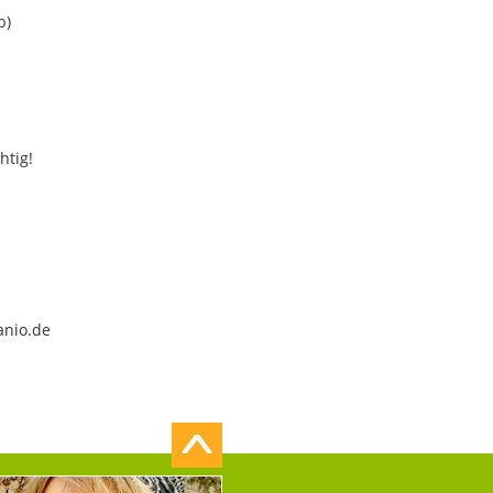
b)
htig!
anio.de