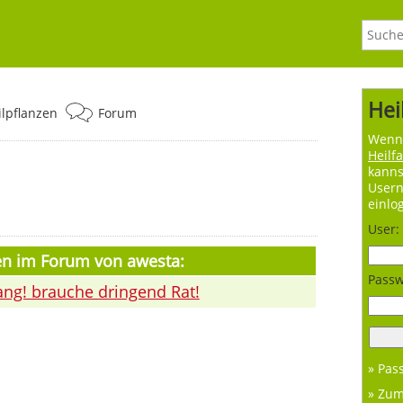
Hei
ilpflanzen
Forum
Wenn 
Heilf
kanns
User
einlo
User:
en im Forum von awesta:
Passw
ang! brauche dringend Rat!
» Pas
» Zu