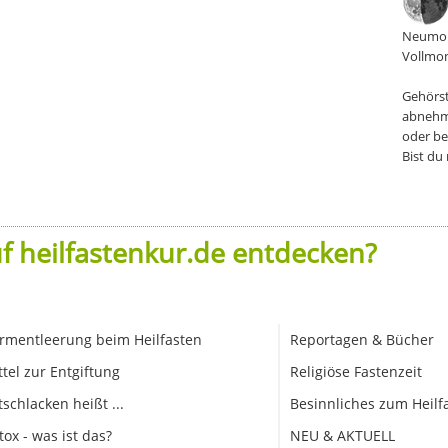
Neumon
Vollmon
Gehörst
abnehm
oder be
Bist du
f heilfastenkur.de entdecken?
rmentleerung beim Heilfasten
Reportagen & Bücher
ttel zur Entgiftung
Religiöse Fastenzeit
tschlacken heißt ...
Besinnliches zum Heilf
tox - was ist das?
NEU & AKTUELL