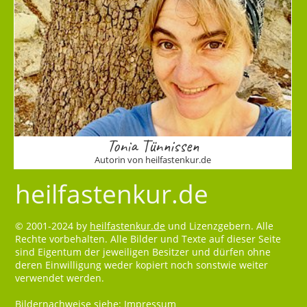
Tonia Tünnissen
Autorin von heilfastenkur.de
heilfastenkur.de
© 2001-2024 by
heilfastenkur.de
und Lizenzgebern. Alle
Rechte vorbehalten. Alle Bilder und Texte auf dieser Seite
sind Eigentum der jeweiligen Besitzer und dürfen ohne
deren Einwilligung weder kopiert noch sonstwie weiter
verwendet werden.
Bildernachweise siehe:
Impressum