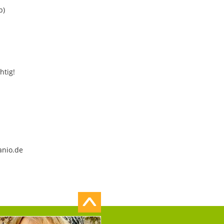
b)
htig!
anio.de