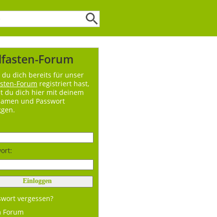
lfasten-Forum
du dich bereits für unser
asten-Forum
registriert hast,
t du dich hier mit deinem
namen und Passwort
ggen.
ort:
swort vergessen?
m Forum