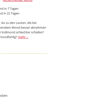
Abnehmender Mond
d in 7 Tagen
d in 22 Tagen
 du zu den Leuten, die bei
endem Mond besser abnehmen
i Vollmond schlechter schlafen?
 mondfühlig?
mehr ...
asten