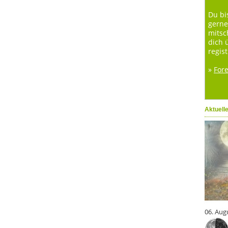
Du bi
gerne
mitsc
dich 
regist
»
For
Aktuell
06. Aug