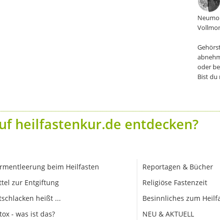
Neumon
Vollmon
Gehörst
abnehm
oder be
Bist du
uf heilfastenkur.de entdecken?
rmentleerung beim Heilfasten
Reportagen & Bücher
ttel zur Entgiftung
Religiöse Fastenzeit
tschlacken heißt ...
Besinnliches zum Heilf
tox - was ist das?
NEU & AKTUELL