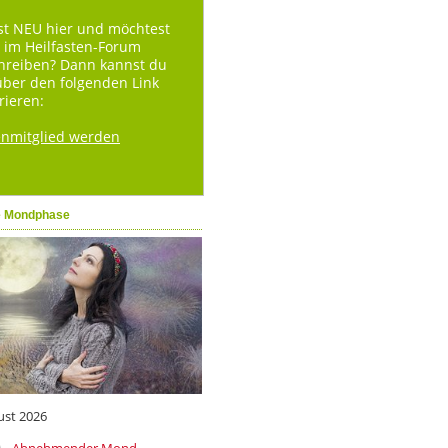
st NEU hier und möchtest
 im Heilfasten-Forum
hreiben? Dann kannst du
über den folgenden Link
rieren:
enmitglied werden
e Mondphase
ust 2026