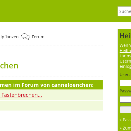
Hei
ilpflanzen
Forum
Wenn 
Heilf
kanns
User
nchen
einlo
User:
hemen im Forum von canneloenchen:
Passw
 Fastenbrechen...
» Pas
» Zu