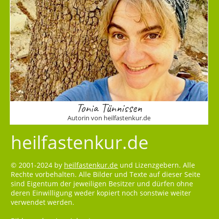
Tonia Tünnissen
Autorin von heilfastenkur.de
heilfastenkur.de
© 2001-2024 by
heilfastenkur.de
und Lizenzgebern. Alle
Rechte vorbehalten. Alle Bilder und Texte auf dieser Seite
sind Eigentum der jeweiligen Besitzer und dürfen ohne
deren Einwilligung weder kopiert noch sonstwie weiter
verwendet werden.