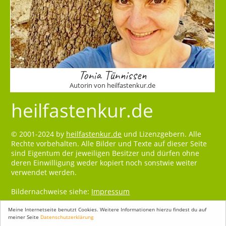
Tonia Tünnissen
Autorin von heilfastenkur.de
heilfastenkur.de
© 2001-2024 by
heilfastenkur.de
und Lizenzgebern. Alle
Rechte vorbehalten. Alle Bilder und Texte auf dieser Seite
sind Eigentum der jeweiligen Besitzer und dürfen ohne
deren Einwilligung weder kopiert noch sonstwie weiter
verwendet werden.
Bildernachweise siehe:
Impressum
Meine Internetseite benutzt Cookies. Weitere Informationen hierzu findest du auf
meiner Seite
Datenschutzerklärung