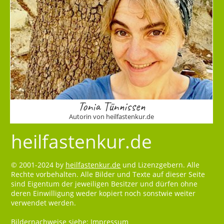
Tonia Tünnissen
Autorin von heilfastenkur.de
heilfastenkur.de
© 2001-2024 by
heilfastenkur.de
und Lizenzgebern. Alle
Rechte vorbehalten. Alle Bilder und Texte auf dieser Seite
sind Eigentum der jeweiligen Besitzer und dürfen ohne
deren Einwilligung weder kopiert noch sonstwie weiter
verwendet werden.
Bildernachweise siehe:
Impressum