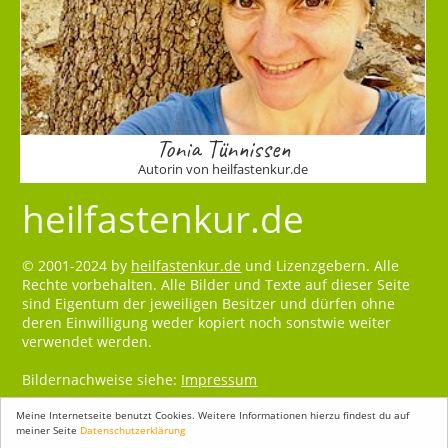
Tonia Tünnissen
Autorin von heilfastenkur.de
heilfastenkur.de
© 2001-2024 by
heilfastenkur.de
und Lizenzgebern. Alle
Rechte vorbehalten. Alle Bilder und Texte auf dieser Seite
sind Eigentum der jeweiligen Besitzer und dürfen ohne
deren Einwilligung weder kopiert noch sonstwie weiter
verwendet werden.
Bildernachweise siehe:
Impressum
Meine Internetseite benutzt Cookies. Weitere Informationen hierzu findest du auf
meiner Seite
Datenschutzerklärung