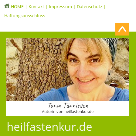
HOME
|
Kontakt
|
Impressum
|
Datenschutz
|
Haftungsausschluss
Tonia Tünnissen
Autorin von heilfastenkur.de
heilfastenkur.de