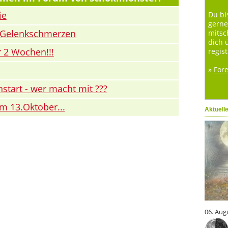
ie
Du bi
gerne
 Gelenkschmerzen
mitsc
dich 
r 2 Wochen!!!
regist
»
For
start - wer macht mit ???
m 13.Oktober...
Aktuell
06. Aug