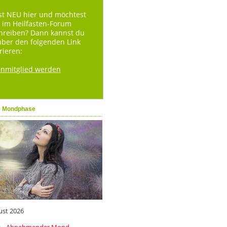
st NEU hier und möchtest
 im Heilfasten-Forum
hreiben? Dann kannst du
über den folgenden Link
rieren:
enmitglied werden
e Mondphase
ust 2026