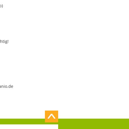
b)
htig!
anio.de