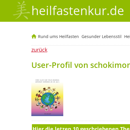
heilfastenkur.de
Rund ums Heilfasten
Gesunder Lebensstil
He
zurück
User-Profil von schokimo
Hier die letzen 10 geschriebenen T