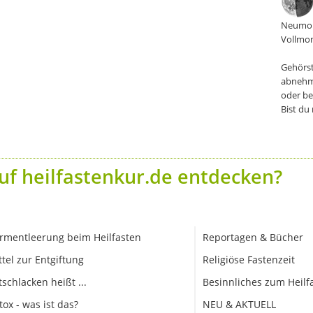
Neumon
Vollmon
Gehörst
abnehm
oder be
Bist du
uf heilfastenkur.de entdecken?
rmentleerung beim Heilfasten
Reportagen & Bücher
ttel zur Entgiftung
Religiöse Fastenzeit
tschlacken heißt ...
Besinnliches zum Heilf
tox - was ist das?
NEU & AKTUELL