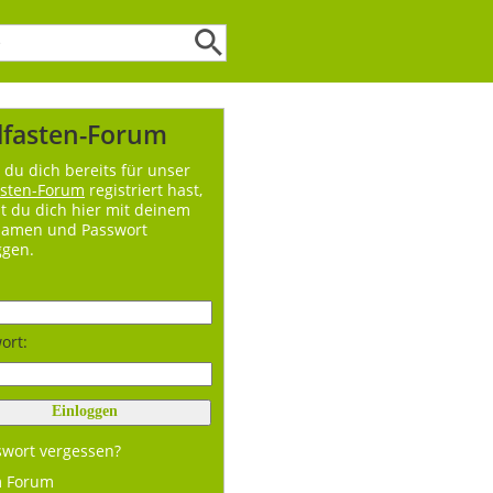
lfasten-Forum
du dich bereits für unser
asten-Forum
registriert hast,
t du dich hier mit deinem
namen und Passwort
ggen.
ort:
swort vergessen?
m Forum