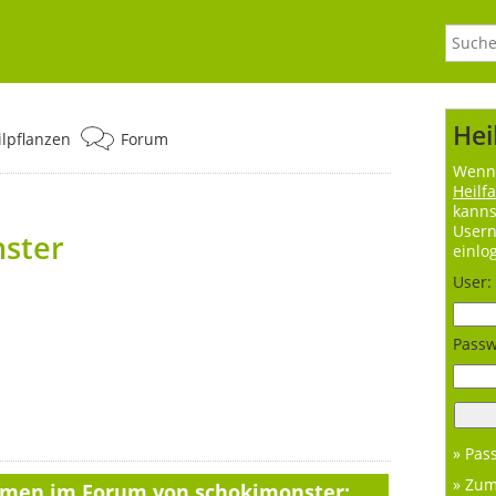
Hei
ilpflanzen
Forum
Wenn 
Heilf
kanns
User
nster
einlo
User:
Passw
» Pas
» Zu
hemen im Forum von schokimonster: