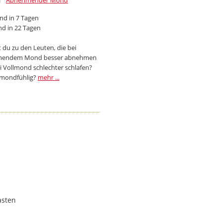
Abnehmender Mond
d in 7 Tagen
d in 22 Tagen
 du zu den Leuten, die bei
endem Mond besser abnehmen
i Vollmond schlechter schlafen?
 mondfühlig?
mehr ...
asten