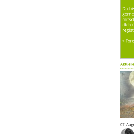
Du bi
gerne
mitsc
dich 
regist
»
For
Aktuell
07. Aug