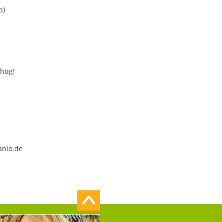
b)
htig!
anio.de