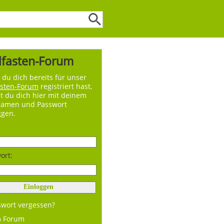
lfasten-Forum
du dich bereits für unser
asten-Forum
registriert hast,
t du dich hier mit deinem
namen und Passwort
ggen.
ort:
swort vergessen?
m Forum