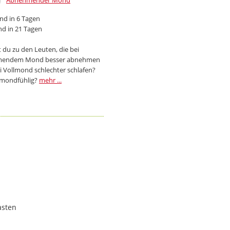
Abnehmender Mond
d in 6 Tagen
d in 21 Tagen
 du zu den Leuten, die bei
endem Mond besser abnehmen
i Vollmond schlechter schlafen?
 mondfühlig?
mehr ...
asten