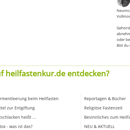
Neumon
Vollmon
Gehörst
abnehm
oder be
Bist du
f heilfastenkur.de entdecken?
rmentleerung beim Heilfasten
Reportagen & Bücher
ttel zur Entgiftung
Religiöse Fastenzeit
tschlacken heißt ...
Besinnliches zum Heilf
tox - was ist das?
NEU & AKTUELL