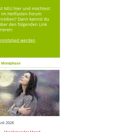
st NEU hier und möchtest
 im Heilfasten-Forum
hreiben? Dann kannst du
über den folgenden Link
rieren:
enmitglied werden
e Mondphase
ust 2026