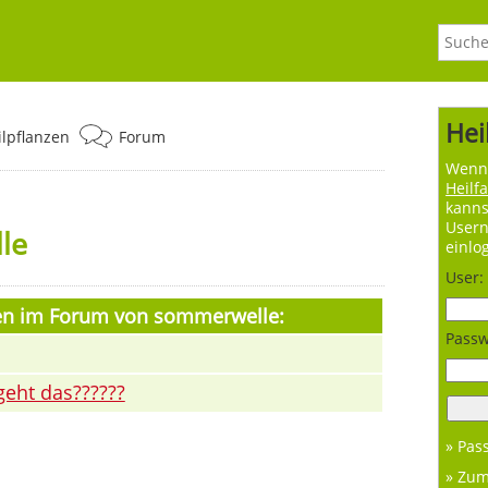
Hei
ilpflanzen
Forum
Wenn 
Heilf
kanns
User
le
einlo
User:
men im Forum von sommerwelle:
Passw
?geht das??????
» Pas
» Zu