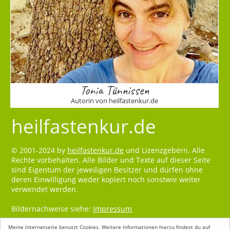
Tonia Tünnissen
Autorin von heilfastenkur.de
heilfastenkur.de
© 2001-2024 by
heilfastenkur.de
und Lizenzgebern. Alle
Rechte vorbehalten. Alle Bilder und Texte auf dieser Seite
sind Eigentum der jeweiligen Besitzer und dürfen ohne
deren Einwilligung weder kopiert noch sonstwie weiter
verwendet werden.
Bildernachweise siehe:
Impressum
Meine Internetseite benutzt Cookies. Weitere Informationen hierzu findest du auf