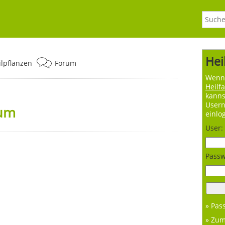
Hei
ilpflanzen
Forum
Wenn 
Heilf
kanns
User
aum
einlo
User:
Passw
» Pas
» Zu