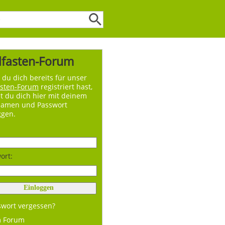
lfasten-Forum
du dich bereits für unser
asten-Forum
registriert hast,
t du dich hier mit deinem
namen und Passwort
ggen.
ort:
swort vergessen?
m Forum