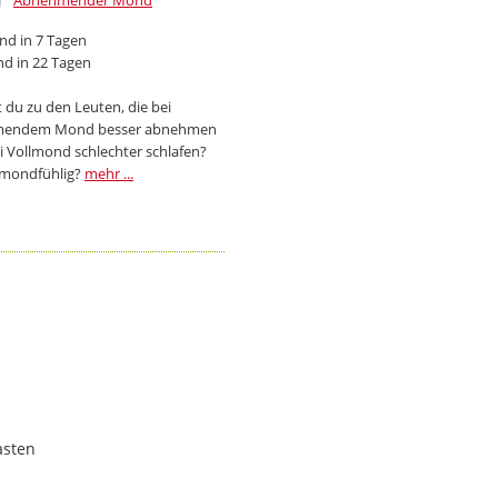
Abnehmender Mond
d in 7 Tagen
d in 22 Tagen
 du zu den Leuten, die bei
endem Mond besser abnehmen
i Vollmond schlechter schlafen?
 mondfühlig?
mehr ...
asten