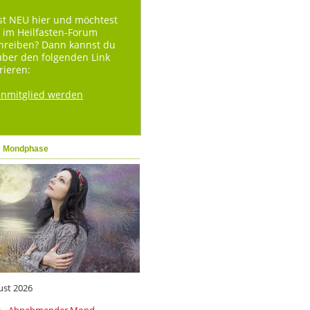
st NEU hier und möchtest
 im Heilfasten-Forum
hreiben? Dann kannst du
über den folgenden Link
rieren:
enmitglied werden
e Mondphase
ust 2026