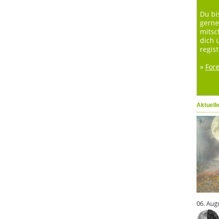
Du bi
gerne
mitsc
dich 
regist
»
For
Aktuell
06. Aug