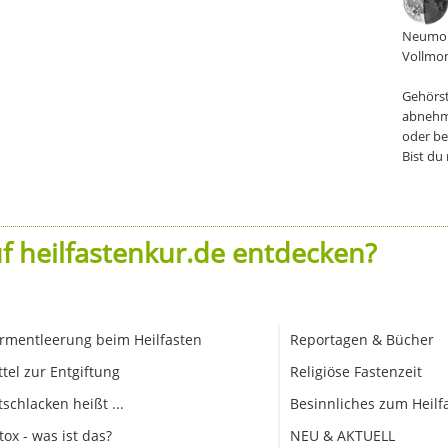
Neumon
Vollmon
Gehörst
abnehm
oder be
Bist du
f heilfastenkur.de entdecken?
rmentleerung beim Heilfasten
Reportagen & Bücher
ttel zur Entgiftung
Religiöse Fastenzeit
tschlacken heißt ...
Besinnliches zum Heilf
tox - was ist das?
NEU & AKTUELL