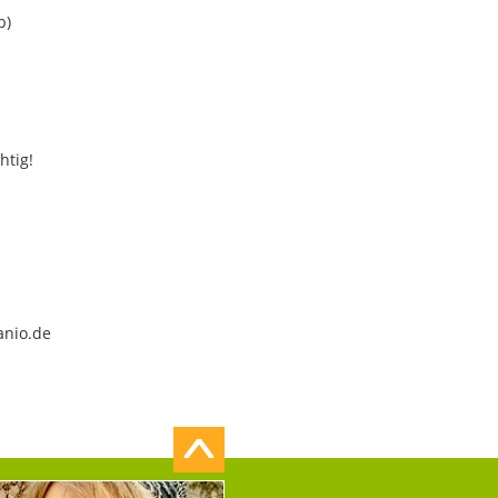
b)
htig!
anio.de