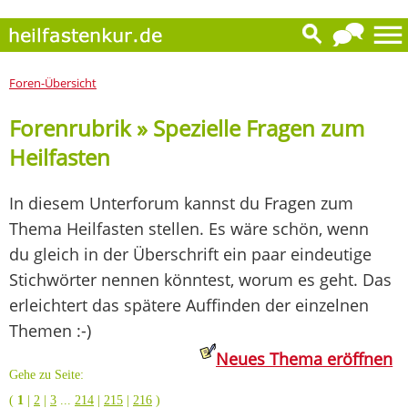
Foren-Übersicht
Forenrubrik » Spezielle Fragen zum
Heilfasten
In diesem Unterforum kannst du Fragen zum
Thema Heilfasten stellen. Es wäre schön, wenn
du gleich in der Überschrift ein paar eindeutige
Stichwörter nennen könntest, worum es geht. Das
erleichtert das spätere Auffinden der einzelnen
Themen :-)
Neues Thema eröffnen
Gehe zu Seite:
(
1
|
2
|
3
...
214
|
215
|
216
)