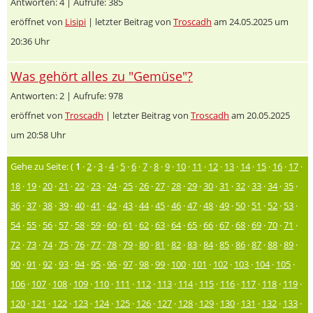
Antworten: 4 | Aufrufe: 385
eröffnet von
Lisipi
| letzter Beitrag von
Troscadh
am 24.05.2025 um
20:36 Uhr
Was gehört alles zu "Gemüse"?
Antworten: 2 | Aufrufe: 978
eröffnet von
Troscadh
| letzter Beitrag von
Troscadh
am 20.05.2025
um 20:58 Uhr
Gehe zu Seite: (
1
·
2
·
3
·
4
·
5
·
6
·
7
·
8
·
9
·
10
·
11
·
12
·
13
·
14
·
15
·
16
·
17
·
18
·
19
·
20
·
21
·
22
·
23
·
24
·
25
·
26
·
27
·
28
·
29
·
30
·
31
·
32
·
33
·
34
·
35
·
36
·
37
·
38
·
39
·
40
·
41
·
42
·
43
·
44
·
45
·
46
·
47
·
48
·
49
·
50
·
51
·
52
·
53
·
54
·
55
·
56
·
57
·
58
·
59
·
60
·
61
·
62
·
63
·
64
·
65
·
66
·
67
·
68
·
69
·
70
·
71
·
72
·
73
·
74
·
75
·
76
·
77
·
78
·
79
·
80
·
81
·
82
·
83
·
84
·
85
·
86
·
87
·
88
·
89
·
90
·
91
·
92
·
93
·
94
·
95
·
96
·
97
·
98
·
99
·
100
·
101
·
102
·
103
·
104
·
105
·
106
·
107
·
108
·
109
·
110
·
111
·
112
·
113
·
114
·
115
·
116
·
117
·
118
·
119
·
120
·
121
·
122
·
123
·
124
·
125
·
126
·
127
·
128
·
129
·
130
·
131
·
132
·
133
·