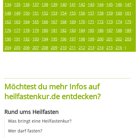
134
·
135
·
136
·
137
·
138
·
139
·
140
·
141
·
142
·
143
·
144
·
145
·
146
·
147
·
148
·
149
·
150
·
151
·
152
·
153
·
154
·
155
·
156
·
157
·
158
·
159
·
160
·
161
·
162
·
163
·
164
·
165
·
166
·
167
·
168
·
169
·
170
·
171
·
172
·
173
·
174
·
175
·
176
·
177
·
178
·
179
·
180
·
181
·
182
·
183
·
184
·
185
·
186
·
187
·
188
·
189
·
190
·
191
·
192
·
193
·
194
·
195
·
196
·
197
·
198
·
199
·
200
·
201
·
202
·
203
·
204
·
205
·
206
·
207
·
208
·
209
·
210
·
211
·
212
·
213
·
214
·
215
·
216
· )
Möchtest du mehr Infos auf
heilfastenkur.de entdecken?
Rund ums Heilfasten
Was bringt eine Heilfastenkur?
Wer darf fasten?