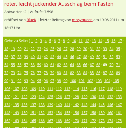
roter, leicht juckender Ausschlag beim Fasten
Antworten: 2 | Aufrufe: 7.598
eröffnet von
BlueK
| letzter Beitrag von
missyqueen
am 19.06.2011 um
18:17 Uhr
Gehe zu Seite: (
1
·
2
·
3
·
4
·
5
·
6
·
7
·
8
·
9
·
10
·
11
·
12
·
13
·
14
·
15
·
16
·
17
·
18
·
19
·
20
·
21
·
22
·
23
·
24
·
25
·
26
·
27
·
28
·
29
·
30
·
31
·
32
·
33
·
34
·
35
·
36
·
37
·
38
·
39
·
40
·
41
·
42
·
43
·
44
·
45
·
46
·
47
·
48
·
49
·
50
·
51
·
52
·
53
·
54
·
55
·
56
·
57
·
58
·
59
·
60
·
61
·
62
·
63
·
64
·
65
·
66
·
67
·
68
·
69
·
70
·
71
·
72
·
73
·
74
·
75
·
76
·
77
·
78
·
79
·
80
·
81
·
82
·
83
·
84
·
85
·
86
·
87
·
88
·
89
·
90
·
91
·
92
·
93
·
94
·
95
·
96
·
97
·
98
·
99
·
100
·
101
·
102
·
103
·
104
·
105
·
106
·
107
·
108
·
109
·
110
·
111
·
112
·
113
·
114
·
115
·
116
·
117
·
118
·
119
·
120
·
121
·
122
·
123
·
124
·
125
·
126
·
127
·
128
·
129
·
130
·
131
·
132
·
133
·
134
·
135
·
136
·
137
·
138
·
139
·
140
·
141
·
142
·
143
·
144
·
145
·
146
·
147
·
148
·
149
·
150
·
151
·
152
·
153
·
154
·
155
·
156
·
157
·
158
·
159
·
160
·
161
·
162
·
163
·
164
·
165
·
166
·
167
·
168
·
169
·
170
·
171
·
172
·
173
·
174
·
175
·