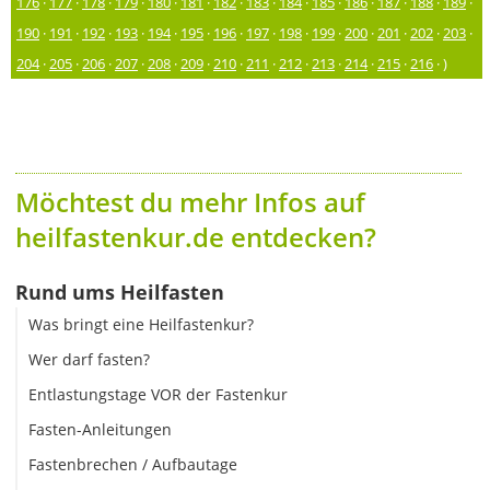
176
·
177
·
178
·
179
·
180
·
181
·
182
·
183
·
184
·
185
·
186
·
187
·
188
·
189
·
190
·
191
·
192
·
193
·
194
·
195
·
196
·
197
·
198
·
199
·
200
·
201
·
202
·
203
·
204
·
205
·
206
·
207
·
208
·
209
·
210
·
211
·
212
·
213
·
214
·
215
·
216
· )
Möchtest du mehr Infos auf
heilfastenkur.de entdecken?
Rund ums Heilfasten
Was bringt eine Heilfastenkur?
Wer darf fasten?
Entlastungstage VOR der Fastenkur
Fasten-Anleitungen
Fastenbrechen / Aufbautage