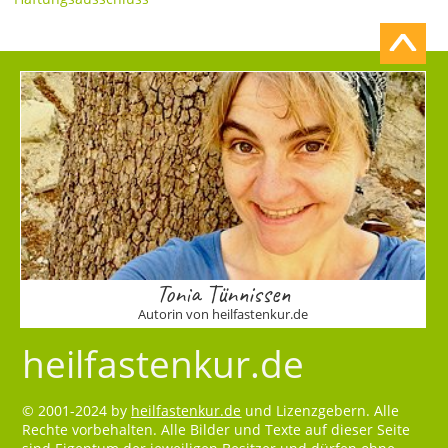
Tonia Tünnissen
Autorin von heilfastenkur.de
heilfastenkur.de
© 2001-2024 by
heilfastenkur.de
und Lizenzgebern. Alle
Rechte vorbehalten. Alle Bilder und Texte auf dieser Seite