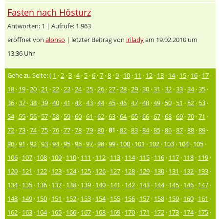
Fasten nach Hösturz
Antworten: 1 | Aufrufe: 1.963
eröffnet von
alonso
| letzter Beitrag von
irilady
am 19.02.2010 um
13:36 Uhr
Gehe zu Seite: (
1
·
2
·
3
·
4
·
5
·
6
·
7
·
8
·
9
·
10
·
11
·
12
·
13
·
14
·
15
·
16
·
17
·
18
·
19
·
20
·
21
·
22
·
23
·
24
·
25
·
26
·
27
·
28
·
29
·
30
·
31
·
32
·
33
·
34
·
35
·
36
·
37
·
38
·
39
·
40
·
41
·
42
·
43
·
44
·
45
·
46
·
47
·
48
·
49
·
50
·
51
·
52
·
53
·
54
·
55
·
56
·
57
·
58
·
59
·
60
·
61
·
62
·
63
·
64
·
65
·
66
·
67
·
68
·
69
·
70
·
71
·
72
·
73
·
74
·
75
·
76
·
77
·
78
·
79
·
80
·
81
·
82
·
83
·
84
·
85
·
86
·
87
·
88
·
89
·
90
·
91
·
92
·
93
·
94
·
95
·
96
·
97
·
98
·
99
·
100
·
101
·
102
·
103
·
104
·
105
·
106
·
107
·
108
·
109
·
110
·
111
·
112
·
113
·
114
·
115
·
116
·
117
·
118
·
119
·
120
·
121
·
122
·
123
·
124
·
125
·
126
·
127
·
128
·
129
·
130
·
131
·
132
·
133
·
134
·
135
·
136
·
137
·
138
·
139
·
140
·
141
·
142
·
143
·
144
·
145
·
146
·
147
·
148
·
149
·
150
·
151
·
152
·
153
·
154
·
155
·
156
·
157
·
158
·
159
·
160
·
161
·
162
·
163
·
164
·
165
·
166
·
167
·
168
·
169
·
170
·
171
·
172
·
173
·
174
·
175
·