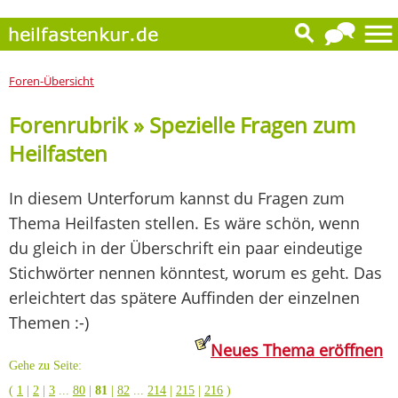
Foren-Übersicht
Forenrubrik » Spezielle Fragen zum
Heilfasten
In diesem Unterforum kannst du Fragen zum
Thema Heilfasten stellen. Es wäre schön, wenn
du gleich in der Überschrift ein paar eindeutige
Stichwörter nennen könntest, worum es geht. Das
erleichtert das spätere Auffinden der einzelnen
Themen :-)
Neues Thema eröffnen
Gehe zu Seite:
(
1
|
2
|
3
...
80
|
81
|
82
...
214
|
215
|
216
)