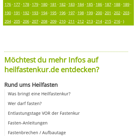
176
·
177
·
178
·
179
·
180
·
181
·
182
·
183
·
184
·
185
·
186
·
187
·
188
·
189
·
190
·
191
·
192
·
193
·
194
·
195
·
196
·
197
·
198
·
199
·
200
·
201
·
202
·
203
·
204
·
205
·
206
·
207
·
208
·
209
·
210
·
211
·
212
·
213
·
214
·
215
·
216
· )
Möchtest du mehr Infos auf
heilfastenkur.de entdecken?
Rund ums Heilfasten
Was bringt eine Heilfastenkur?
Wer darf fasten?
Entlastungstage VOR der Fastenkur
Fasten-Anleitungen
Fastenbrechen / Aufbautage