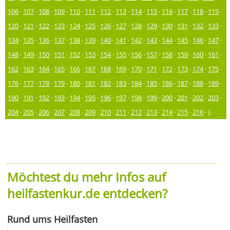
106
·
107
·
108
·
109
·
110
·
111
·
112
·
113
·
114
·
115
·
116
·
117
·
118
·
119
·
120
·
121
·
122
·
123
·
124
·
125
·
126
·
127
·
128
·
129
·
130
·
131
·
132
·
133
·
134
·
135
·
136
·
137
·
138
·
139
·
140
·
141
·
142
·
143
·
144
·
145
·
146
·
147
·
148
·
149
·
150
·
151
·
152
·
153
·
154
·
155
·
156
·
157
·
158
·
159
·
160
·
161
·
162
·
163
·
164
·
165
·
166
·
167
·
168
·
169
·
170
·
171
·
172
·
173
·
174
·
175
·
176
·
177
·
178
·
179
·
180
·
181
·
182
·
183
·
184
·
185
·
186
·
187
·
188
·
189
·
190
·
191
·
192
·
193
·
194
·
195
·
196
·
197
·
198
·
199
·
200
·
201
·
202
·
203
·
204
·
205
·
206
·
207
·
208
·
209
·
210
·
211
·
212
·
213
·
214
·
215
·
216
· )
Möchtest du mehr Infos auf
heilfastenkur.de entdecken?
Rund ums Heilfasten