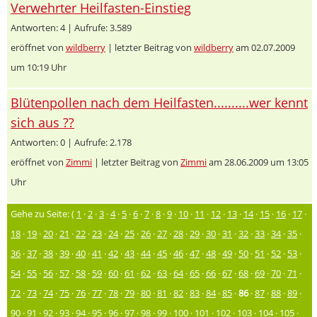
Verwehrter Heilfasten-Einstieg
Antworten: 4 | Aufrufe: 3.589
eröffnet von
wildberry
| letzter Beitrag von
wildberry
am 02.07.2009
um 10:19 Uhr
Blütenpollen nach dem Heilfasten..........wer kennt
sich aus ??
Antworten: 0 | Aufrufe: 2.178
eröffnet von
Zimmi
| letzter Beitrag von
Zimmi
am 28.06.2009 um 13:05
Uhr
Gehe zu Seite: (
1
·
2
·
3
·
4
·
5
·
6
·
7
·
8
·
9
·
10
·
11
·
12
·
13
·
14
·
15
·
16
·
17
·
18
·
19
·
20
·
21
·
22
·
23
·
24
·
25
·
26
·
27
·
28
·
29
·
30
·
31
·
32
·
33
·
34
·
35
·
36
·
37
·
38
·
39
·
40
·
41
·
42
·
43
·
44
·
45
·
46
·
47
·
48
·
49
·
50
·
51
·
52
·
53
·
54
·
55
·
56
·
57
·
58
·
59
·
60
·
61
·
62
·
63
·
64
·
65
·
66
·
67
·
68
·
69
·
70
·
71
·
72
·
73
·
74
·
75
·
76
·
77
·
78
·
79
·
80
·
81
·
82
·
83
·
84
·
85
·
86
·
87
·
88
·
89
·
90
·
91
·
92
·
93
·
94
·
95
·
96
·
97
·
98
·
99
·
100
·
101
·
102
·
103
·
104
·
105
·