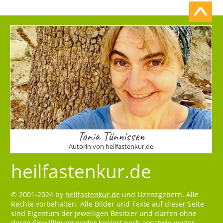
Tonia Tünnissen
Autorin von heilfastenkur.de
heilfastenkur.de
© 2001-2024 by
heilfastenkur.de
und Lizenzgebern. Alle
Rechte vorbehalten. Alle Bilder und Texte auf dieser Seite
sind Eigentum der jeweiligen Besitzer und dürfen ohne
deren Einwilligung weder kopiert noch sonstwie weiter