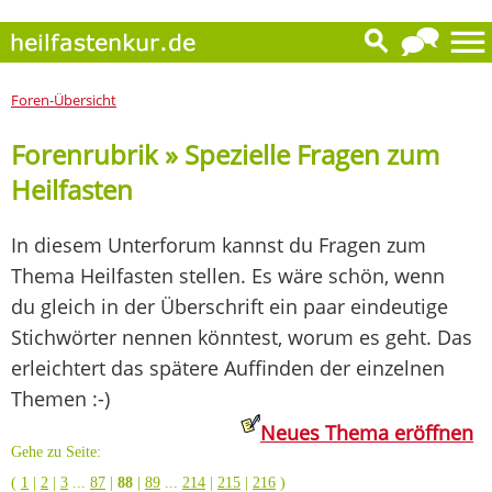
Foren-Übersicht
Forenrubrik » Spezielle Fragen zum
Heilfasten
In diesem Unterforum kannst du Fragen zum
Thema Heilfasten stellen. Es wäre schön, wenn
du gleich in der Überschrift ein paar eindeutige
Stichwörter nennen könntest, worum es geht. Das
erleichtert das spätere Auffinden der einzelnen
Themen :-)
Neues Thema eröffnen
Gehe zu Seite:
(
1
|
2
|
3
...
87
|
88
|
89
...
214
|
215
|
216
)