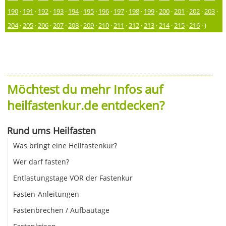
190
·
191
·
192
·
193
·
194
·
195
·
196
·
197
·
198
·
199
·
200
·
201
·
202
·
203
·
204
·
205
·
206
·
207
·
208
·
209
·
210
·
211
·
212
·
213
·
214
·
215
·
216
· )
Möchtest du mehr Infos auf
heilfastenkur.de entdecken?
Rund ums Heilfasten
Was bringt eine Heilfastenkur?
Wer darf fasten?
Entlastungstage VOR der Fastenkur
Fasten-Anleitungen
Fastenbrechen / Aufbautage