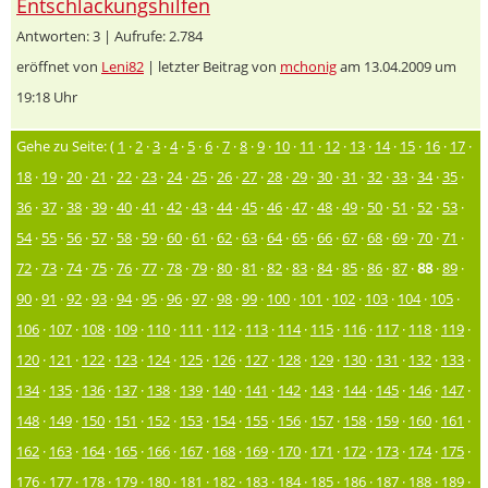
Entschlackungshilfen
Antworten: 3 | Aufrufe: 2.784
eröffnet von
Leni82
| letzter Beitrag von
mchonig
am 13.04.2009 um
19:18 Uhr
Gehe zu Seite: (
1
·
2
·
3
·
4
·
5
·
6
·
7
·
8
·
9
·
10
·
11
·
12
·
13
·
14
·
15
·
16
·
17
·
18
·
19
·
20
·
21
·
22
·
23
·
24
·
25
·
26
·
27
·
28
·
29
·
30
·
31
·
32
·
33
·
34
·
35
·
36
·
37
·
38
·
39
·
40
·
41
·
42
·
43
·
44
·
45
·
46
·
47
·
48
·
49
·
50
·
51
·
52
·
53
·
54
·
55
·
56
·
57
·
58
·
59
·
60
·
61
·
62
·
63
·
64
·
65
·
66
·
67
·
68
·
69
·
70
·
71
·
72
·
73
·
74
·
75
·
76
·
77
·
78
·
79
·
80
·
81
·
82
·
83
·
84
·
85
·
86
·
87
·
88
·
89
·
90
·
91
·
92
·
93
·
94
·
95
·
96
·
97
·
98
·
99
·
100
·
101
·
102
·
103
·
104
·
105
·
106
·
107
·
108
·
109
·
110
·
111
·
112
·
113
·
114
·
115
·
116
·
117
·
118
·
119
·
120
·
121
·
122
·
123
·
124
·
125
·
126
·
127
·
128
·
129
·
130
·
131
·
132
·
133
·
134
·
135
·
136
·
137
·
138
·
139
·
140
·
141
·
142
·
143
·
144
·
145
·
146
·
147
·
148
·
149
·
150
·
151
·
152
·
153
·
154
·
155
·
156
·
157
·
158
·
159
·
160
·
161
·
162
·
163
·
164
·
165
·
166
·
167
·
168
·
169
·
170
·
171
·
172
·
173
·
174
·
175
·
176
·
177
·
178
·
179
·
180
·
181
·
182
·
183
·
184
·
185
·
186
·
187
·
188
·
189
·