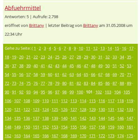
Abfuehrmittel
Antworten: 5 | Aufrufe: 2.798
eröffnet von
Brittany
| letzter Beitrag von
Brittany
am 31.05.2008 um
22:34 Uhr
Gehe zu Seite: (
1
·
2
·
3
·
4
·
5
·
6
·
7
·
8
·
9
·
10
·
11
·
12
·
13
·
14
·
15
·
16
·
17
·
18
·
19
·
20
·
21
·
22
·
23
·
24
·
25
·
26
·
27
·
28
·
29
·
30
·
31
·
32
·
33
·
34
·
35
·
36
·
37
·
38
·
39
·
40
·
41
·
42
·
43
·
44
·
45
·
46
·
47
·
48
·
49
·
50
·
51
·
52
·
53
·
54
·
55
·
56
·
57
·
58
·
59
·
60
·
61
·
62
·
63
·
64
·
65
·
66
·
67
·
68
·
69
·
70
·
71
·
72
·
73
·
74
·
75
·
76
·
77
·
78
·
79
·
80
·
81
·
82
·
83
·
84
·
85
·
86
·
87
·
88
·
89
·
90
·
91
·
92
·
93
·
94
·
95
·
96
·
97
·
98
·
99
·
100
·
101
·
102
·
103
·
104
·
105
·
106
·
107
·
108
·
109
·
110
·
111
·
112
·
113
·
114
·
115
·
116
·
117
·
118
·
119
·
120
·
121
·
122
·
123
·
124
·
125
·
126
·
127
·
128
·
129
·
130
·
131
·
132
·
133
·
134
·
135
·
136
·
137
·
138
·
139
·
140
·
141
·
142
·
143
·
144
·
145
·
146
·
147
·
148
·
149
·
150
·
151
·
152
·
153
·
154
·
155
·
156
·
157
·
158
·
159
·
160
·
161
·
162
·
163
·
164
·
165
·
166
·
167
·
168
·
169
·
170
·
171
·
172
·
173
·
174
·
175
·