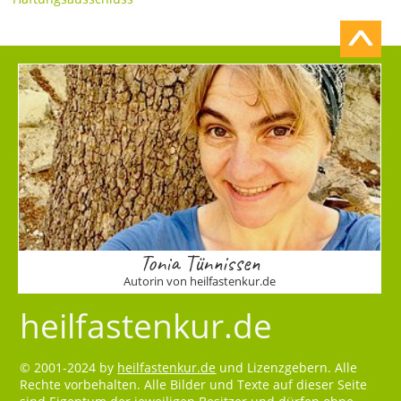
Tonia Tünnissen
Autorin von heilfastenkur.de
heilfastenkur.de
© 2001-2024 by
heilfastenkur.de
und Lizenzgebern. Alle
Rechte vorbehalten. Alle Bilder und Texte auf dieser Seite