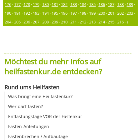
176
·
177
·
178
·
179
·
180
·
181
·
182
·
183
·
184
·
185
·
186
·
187
·
188
·
189
·
190
·
191
·
192
·
193
·
194
·
195
·
196
·
197
·
198
·
199
·
200
·
201
·
202
·
203
·
204
·
205
·
206
·
207
·
208
·
209
·
210
·
211
·
212
·
213
·
214
·
215
·
216
· )
Möchtest du mehr Infos auf
heilfastenkur.de entdecken?
Rund ums Heilfasten
Was bringt eine Heilfastenkur?
Wer darf fasten?
Entlastungstage VOR der Fastenkur
Fasten-Anleitungen
Fastenbrechen / Aufbautage