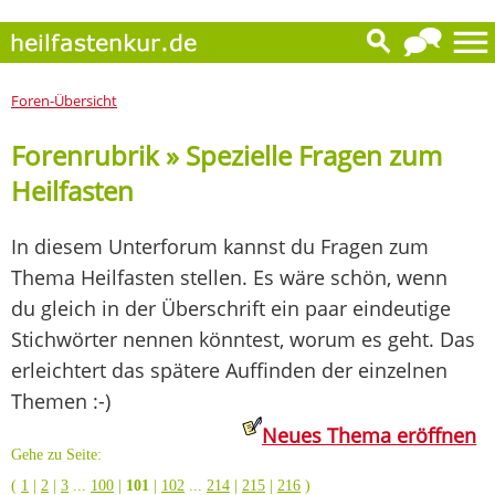
Foren-Übersicht
Forenrubrik » Spezielle Fragen zum
Heilfasten
In diesem Unterforum kannst du Fragen zum
Thema Heilfasten stellen. Es wäre schön, wenn
du gleich in der Überschrift ein paar eindeutige
Stichwörter nennen könntest, worum es geht. Das
erleichtert das spätere Auffinden der einzelnen
Themen :-)
Neues Thema eröffnen
Gehe zu Seite:
(
1
|
2
|
3
...
100
|
101
|
102
...
214
|
215
|
216
)