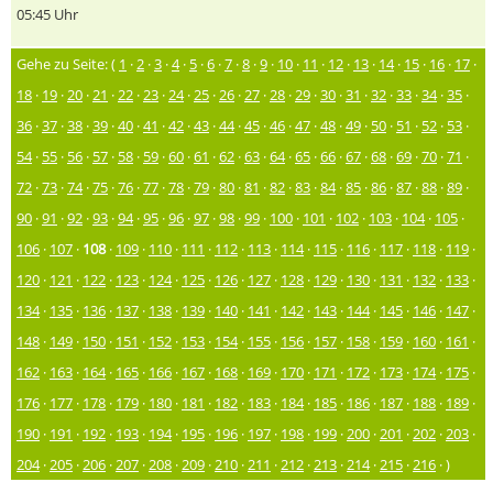
05:45 Uhr
Gehe zu Seite: (
1
·
2
·
3
·
4
·
5
·
6
·
7
·
8
·
9
·
10
·
11
·
12
·
13
·
14
·
15
·
16
·
17
·
18
·
19
·
20
·
21
·
22
·
23
·
24
·
25
·
26
·
27
·
28
·
29
·
30
·
31
·
32
·
33
·
34
·
35
·
36
·
37
·
38
·
39
·
40
·
41
·
42
·
43
·
44
·
45
·
46
·
47
·
48
·
49
·
50
·
51
·
52
·
53
·
54
·
55
·
56
·
57
·
58
·
59
·
60
·
61
·
62
·
63
·
64
·
65
·
66
·
67
·
68
·
69
·
70
·
71
·
72
·
73
·
74
·
75
·
76
·
77
·
78
·
79
·
80
·
81
·
82
·
83
·
84
·
85
·
86
·
87
·
88
·
89
·
90
·
91
·
92
·
93
·
94
·
95
·
96
·
97
·
98
·
99
·
100
·
101
·
102
·
103
·
104
·
105
·
106
·
107
·
108
·
109
·
110
·
111
·
112
·
113
·
114
·
115
·
116
·
117
·
118
·
119
·
120
·
121
·
122
·
123
·
124
·
125
·
126
·
127
·
128
·
129
·
130
·
131
·
132
·
133
·
134
·
135
·
136
·
137
·
138
·
139
·
140
·
141
·
142
·
143
·
144
·
145
·
146
·
147
·
148
·
149
·
150
·
151
·
152
·
153
·
154
·
155
·
156
·
157
·
158
·
159
·
160
·
161
·
162
·
163
·
164
·
165
·
166
·
167
·
168
·
169
·
170
·
171
·
172
·
173
·
174
·
175
·
176
·
177
·
178
·
179
·
180
·
181
·
182
·
183
·
184
·
185
·
186
·
187
·
188
·
189
·
190
·
191
·
192
·
193
·
194
·
195
·
196
·
197
·
198
·
199
·
200
·
201
·
202
·
203
·
204
·
205
·
206
·
207
·
208
·
209
·
210
·
211
·
212
·
213
·
214
·
215
·
216
· )