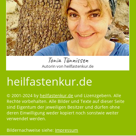
Tonia Tünnissen
Autorin von heilfastenkur.de
heilfastenkur.de
© 2001-2024 by
heilfastenkur.de
und Lizenzgebern. Alle
Rechte vorbehalten. Alle Bilder und Texte auf dieser Seite
sind Eigentum der jeweiligen Besitzer und dürfen ohne
deren Einwilligung weder kopiert noch sonstwie weiter
verwendet werden.
Bildernachweise siehe:
Impressum