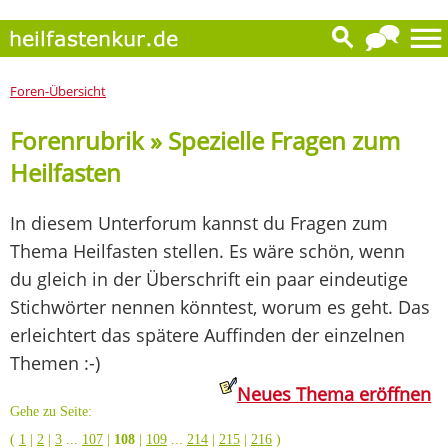
Foren-Übersicht
Forenrubrik » Spezielle Fragen zum
Heilfasten
In diesem Unterforum kannst du Fragen zum
Thema Heilfasten stellen. Es wäre schön, wenn
du gleich in der Überschrift ein paar eindeutige
Stichwörter nennen könntest, worum es geht. Das
erleichtert das spätere Auffinden der einzelnen
Themen :-)
Neues Thema eröffnen
Gehe zu Seite:
(
1
|
2
|
3
...
107
|
108
|
109
...
214
|
215
|
216
)