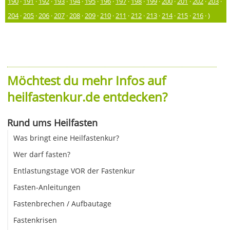
190
·
191
·
192
·
193
·
194
·
195
·
196
·
197
·
198
·
199
·
200
·
201
·
202
·
203
·
204
·
205
·
206
·
207
·
208
·
209
·
210
·
211
·
212
·
213
·
214
·
215
·
216
· )
Möchtest du mehr Infos auf
heilfastenkur.de entdecken?
Rund ums Heilfasten
Was bringt eine Heilfastenkur?
Wer darf fasten?
Entlastungstage VOR der Fastenkur
Fasten-Anleitungen
Fastenbrechen / Aufbautage
Fastenkrisen