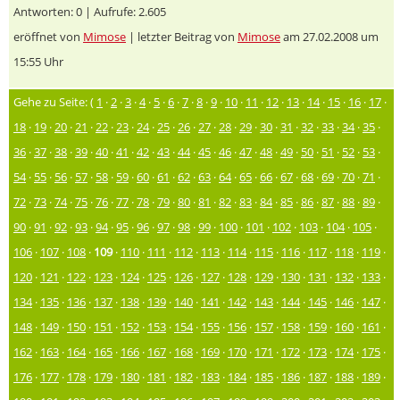
Antworten: 0 | Aufrufe: 2.605
eröffnet von
Mimose
| letzter Beitrag von
Mimose
am 27.02.2008 um
15:55 Uhr
Gehe zu Seite: (
1
·
2
·
3
·
4
·
5
·
6
·
7
·
8
·
9
·
10
·
11
·
12
·
13
·
14
·
15
·
16
·
17
·
18
·
19
·
20
·
21
·
22
·
23
·
24
·
25
·
26
·
27
·
28
·
29
·
30
·
31
·
32
·
33
·
34
·
35
·
36
·
37
·
38
·
39
·
40
·
41
·
42
·
43
·
44
·
45
·
46
·
47
·
48
·
49
·
50
·
51
·
52
·
53
·
54
·
55
·
56
·
57
·
58
·
59
·
60
·
61
·
62
·
63
·
64
·
65
·
66
·
67
·
68
·
69
·
70
·
71
·
72
·
73
·
74
·
75
·
76
·
77
·
78
·
79
·
80
·
81
·
82
·
83
·
84
·
85
·
86
·
87
·
88
·
89
·
90
·
91
·
92
·
93
·
94
·
95
·
96
·
97
·
98
·
99
·
100
·
101
·
102
·
103
·
104
·
105
·
106
·
107
·
108
·
109
·
110
·
111
·
112
·
113
·
114
·
115
·
116
·
117
·
118
·
119
·
120
·
121
·
122
·
123
·
124
·
125
·
126
·
127
·
128
·
129
·
130
·
131
·
132
·
133
·
134
·
135
·
136
·
137
·
138
·
139
·
140
·
141
·
142
·
143
·
144
·
145
·
146
·
147
·
148
·
149
·
150
·
151
·
152
·
153
·
154
·
155
·
156
·
157
·
158
·
159
·
160
·
161
·
162
·
163
·
164
·
165
·
166
·
167
·
168
·
169
·
170
·
171
·
172
·
173
·
174
·
175
·
176
·
177
·
178
·
179
·
180
·
181
·
182
·
183
·
184
·
185
·
186
·
187
·
188
·
189
·