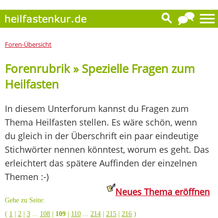
Foren-Übersicht
Forenrubrik » Spezielle Fragen zum
Heilfasten
In diesem Unterforum kannst du Fragen zum
Thema Heilfasten stellen. Es wäre schön, wenn
du gleich in der Überschrift ein paar eindeutige
Stichwörter nennen könntest, worum es geht. Das
erleichtert das spätere Auffinden der einzelnen
Themen :-)
Neues Thema eröffnen
Gehe zu Seite:
(
1
|
2
|
3
...
108
|
109
|
110
...
214
|
215
|
216
)