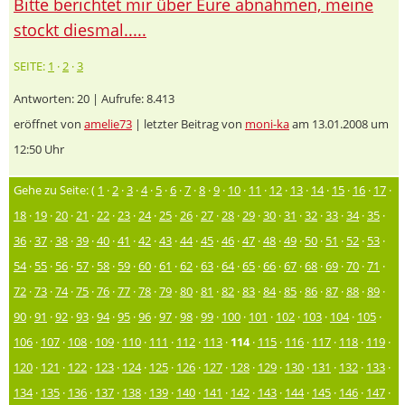
Bitte berichtet mir über Eure abnahmen, meine
stockt diesmal.....
SEITE:
1
·
2
·
3
Antworten: 20 | Aufrufe: 8.413
eröffnet von
amelie73
| letzter Beitrag von
moni-ka
am 13.01.2008 um
12:50 Uhr
Gehe zu Seite: (
1
·
2
·
3
·
4
·
5
·
6
·
7
·
8
·
9
·
10
·
11
·
12
·
13
·
14
·
15
·
16
·
17
·
18
·
19
·
20
·
21
·
22
·
23
·
24
·
25
·
26
·
27
·
28
·
29
·
30
·
31
·
32
·
33
·
34
·
35
·
36
·
37
·
38
·
39
·
40
·
41
·
42
·
43
·
44
·
45
·
46
·
47
·
48
·
49
·
50
·
51
·
52
·
53
·
54
·
55
·
56
·
57
·
58
·
59
·
60
·
61
·
62
·
63
·
64
·
65
·
66
·
67
·
68
·
69
·
70
·
71
·
72
·
73
·
74
·
75
·
76
·
77
·
78
·
79
·
80
·
81
·
82
·
83
·
84
·
85
·
86
·
87
·
88
·
89
·
90
·
91
·
92
·
93
·
94
·
95
·
96
·
97
·
98
·
99
·
100
·
101
·
102
·
103
·
104
·
105
·
106
·
107
·
108
·
109
·
110
·
111
·
112
·
113
·
114
·
115
·
116
·
117
·
118
·
119
·
120
·
121
·
122
·
123
·
124
·
125
·
126
·
127
·
128
·
129
·
130
·
131
·
132
·
133
·
134
·
135
·
136
·
137
·
138
·
139
·
140
·
141
·
142
·
143
·
144
·
145
·
146
·
147
·