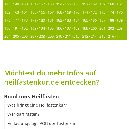
148
·
149
·
150
·
151
·
152
·
153
·
154
·
155
·
156
·
157
·
158
·
159
·
160
·
161
·
162
·
163
·
164
·
165
·
166
·
167
·
168
·
169
·
170
·
171
·
172
·
173
·
174
·
175
·
176
·
177
·
178
·
179
·
180
·
181
·
182
·
183
·
184
·
185
·
186
·
187
·
188
·
189
·
190
·
191
·
192
·
193
·
194
·
195
·
196
·
197
·
198
·
199
·
200
·
201
·
202
·
203
·
204
·
205
·
206
·
207
·
208
·
209
·
210
·
211
·
212
·
213
·
214
·
215
·
216
· )
Möchtest du mehr Infos auf
heilfastenkur.de entdecken?
Rund ums Heilfasten
Was bringt eine Heilfastenkur?
Wer darf fasten?
Entlastungstage VOR der Fastenkur