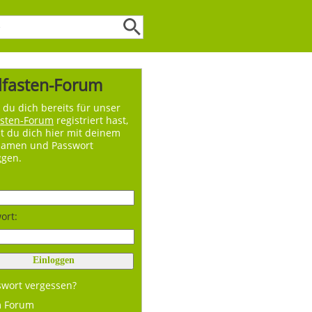
lfasten-Forum
du dich bereits für unser
asten-Forum
registriert hast,
t du dich hier mit deinem
namen und Passwort
ggen.
ort:
swort vergessen?
m Forum