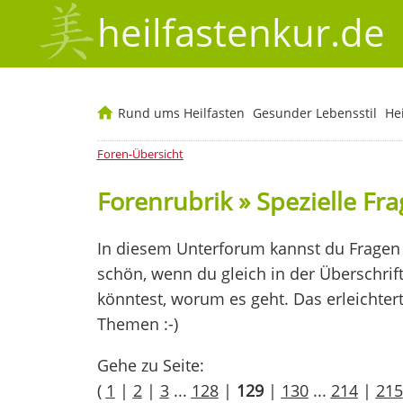
heilfastenkur.de
Rund ums Heilfasten
Gesunder Lebensstil
He
Foren-Übersicht
Forenrubrik » Spezielle Fr
In diesem Unterforum kannst du Fragen 
schön, wenn du gleich in der Überschrif
könntest, worum es geht. Das erleichter
Themen :-)
Gehe zu Seite:
(
1
|
2
|
3
...
128
|
129
|
130
...
214
|
215