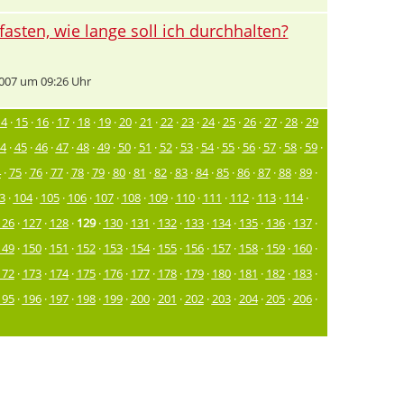
fasten, wie lange soll ich durchhalten?
007 um 09:26 Uhr
14
·
15
·
16
·
17
·
18
·
19
·
20
·
21
·
22
·
23
·
24
·
25
·
26
·
27
·
28
·
29
4
·
45
·
46
·
47
·
48
·
49
·
50
·
51
·
52
·
53
·
54
·
55
·
56
·
57
·
58
·
59
·
4
·
75
·
76
·
77
·
78
·
79
·
80
·
81
·
82
·
83
·
84
·
85
·
86
·
87
·
88
·
89
·
3
·
104
·
105
·
106
·
107
·
108
·
109
·
110
·
111
·
112
·
113
·
114
·
126
·
127
·
128
·
129
·
130
·
131
·
132
·
133
·
134
·
135
·
136
·
137
·
149
·
150
·
151
·
152
·
153
·
154
·
155
·
156
·
157
·
158
·
159
·
160
·
172
·
173
·
174
·
175
·
176
·
177
·
178
·
179
·
180
·
181
·
182
·
183
·
195
·
196
·
197
·
198
·
199
·
200
·
201
·
202
·
203
·
204
·
205
·
206
·