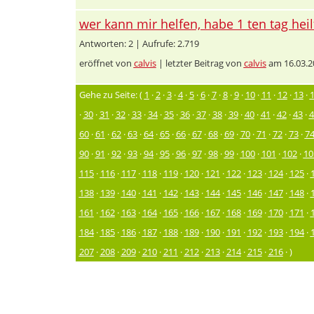
wer kann mir helfen, habe 1 ten tag heil
Antworten: 2 | Aufrufe: 2.719
eröffnet von
calvis
| letzter Beitrag von
calvis
am 16.03.2
Gehe zu Seite: (
1
·
2
·
3
·
4
·
5
·
6
·
7
·
8
·
9
·
10
·
11
·
12
·
13
·
·
30
·
31
·
32
·
33
·
34
·
35
·
36
·
37
·
38
·
39
·
40
·
41
·
42
·
43
·
4
60
·
61
·
62
·
63
·
64
·
65
·
66
·
67
·
68
·
69
·
70
·
71
·
72
·
73
·
7
90
·
91
·
92
·
93
·
94
·
95
·
96
·
97
·
98
·
99
·
100
·
101
·
102
·
10
115
·
116
·
117
·
118
·
119
·
120
·
121
·
122
·
123
·
124
·
125
·
138
·
139
·
140
·
141
·
142
·
143
·
144
·
145
·
146
·
147
·
148
·
161
·
162
·
163
·
164
·
165
·
166
·
167
·
168
·
169
·
170
·
171
·
184
·
185
·
186
·
187
·
188
·
189
·
190
·
191
·
192
·
193
·
194
·
207
·
208
·
209
·
210
·
211
·
212
·
213
·
214
·
215
·
216
· )