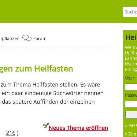
Hei
ilpflanzen
Forum
Wenn 
Heilf
kanns
User
agen zum Heilfasten
einlo
User:
zum Thema Heilfasten stellen. Es wäre
t ein paar eindeutige Stichwörter nennen
Passw
t das spätere Auffinden der einzelnen
» Pas
Neues Thema eröffnen
|
216
)
» Zu