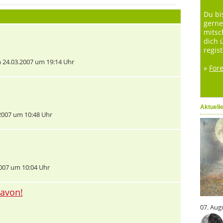
Du bi
gerne
mitsc
dich 
regist
24.03.2007 um 19:14 Uhr
»
For
Aktuell
2007 um 10:48 Uhr
007 um 10:04 Uhr
davon!
07. Aug