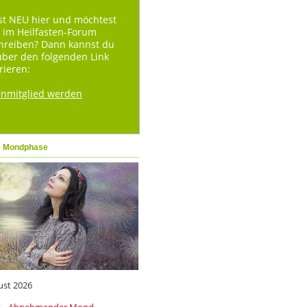
st NEU hier und möchtest
 im Heilfasten-Forum
hreiben? Dann kannst du
über den folgenden Link
rieren:
enmitglied werden
e Mondphase
ust 2026