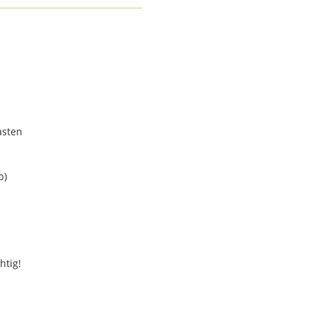
asten
b)
htig!