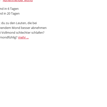
Abnehmender Mond
d in 6 Tagen
d in 20 Tagen
 du zu den Leuten, die bei
endem Mond besser abnehmen
i Vollmond schlechter schlafen?
 mondfühlig?
mehr ...