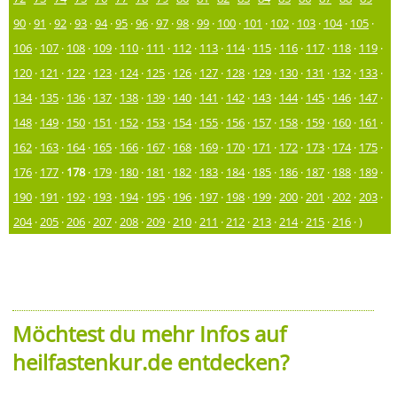
90
·
91
·
92
·
93
·
94
·
95
·
96
·
97
·
98
·
99
·
100
·
101
·
102
·
103
·
104
·
105
·
106
·
107
·
108
·
109
·
110
·
111
·
112
·
113
·
114
·
115
·
116
·
117
·
118
·
119
·
120
·
121
·
122
·
123
·
124
·
125
·
126
·
127
·
128
·
129
·
130
·
131
·
132
·
133
·
134
·
135
·
136
·
137
·
138
·
139
·
140
·
141
·
142
·
143
·
144
·
145
·
146
·
147
·
148
·
149
·
150
·
151
·
152
·
153
·
154
·
155
·
156
·
157
·
158
·
159
·
160
·
161
·
162
·
163
·
164
·
165
·
166
·
167
·
168
·
169
·
170
·
171
·
172
·
173
·
174
·
175
·
176
·
177
·
178
·
179
·
180
·
181
·
182
·
183
·
184
·
185
·
186
·
187
·
188
·
189
·
190
·
191
·
192
·
193
·
194
·
195
·
196
·
197
·
198
·
199
·
200
·
201
·
202
·
203
·
204
·
205
·
206
·
207
·
208
·
209
·
210
·
211
·
212
·
213
·
214
·
215
·
216
· )
Möchtest du mehr Infos auf
heilfastenkur.de entdecken?