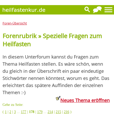
Foren-Übersicht
Forenrubrik » Spezielle Fragen zum
Heilfasten
In diesem Unterforum kannst du Fragen zum
Thema Heilfasten stellen. Es wäre schön, wenn
du gleich in der Überschrift ein paar eindeutige
Stichwörter nennen könntest, worum es geht. Das
erleichtert das spätere Auffinden der einzelnen
Themen :-)
Neues Thema eröffnen
Gehe zu Seite:
(
1
|
2
|
3
...
177
|
178
|
179
...
214
|
215
|
216
)