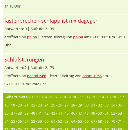
14:18 Uhr
fastenbrechen-schlapp ist nix dagegen
Antworten: 0 | Aufrufe: 2.139
eröffnet von
phina
| letzter Beitrag von
phina
am 07.06.2005 um 19:13
Uhr
Schlafstörungen
Antworten: 2 | Aufrufe: 2.179
eröffnet von
naomi1966
| letzter Beitrag von
naomi1966
am
07.06.2005 um 12:42 Uhr
Gehe zu Seite: (
1
·
2
·
3
·
4
·
5
·
6
·
7
·
8
·
9
·
10
·
11
·
12
·
13
·
14
·
15
·
16
·
17
·
18
·
19
·
20
·
21
·
22
·
23
·
24
·
25
·
26
·
27
·
28
·
29
·
30
·
31
·
32
·
33
·
34
·
35
·
36
·
37
·
38
·
39
·
40
·
41
·
42
·
43
·
44
·
45
·
46
·
47
·
48
·
49
·
50
·
51
·
52
·
53
·
54
·
55
·
56
·
57
·
58
·
59
·
60
·
61
·
62
·
63
·
64
·
65
·
66
·
67
·
68
·
69
·
70
·
71
·
72
·
73
·
74
·
75
·
76
·
77
·
78
·
79
·
80
·
81
·
82
·
83
·
84
·
85
·
86
·
87
·
88
·
89
·