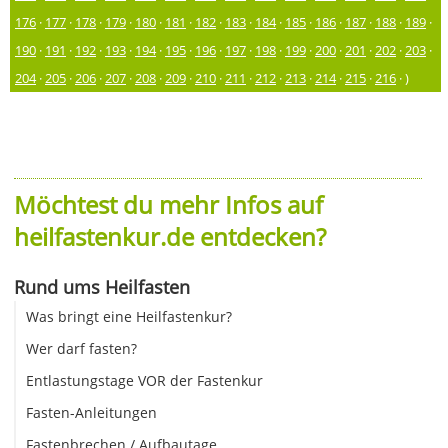
176
·
177
·
178
·
179
·
180
·
181
·
182
·
183
·
184
·
185
·
186
·
187
·
188
·
189
·
190
·
191
·
192
·
193
·
194
·
195
·
196
·
197
·
198
·
199
·
200
·
201
·
202
·
203
·
204
·
205
·
206
·
207
·
208
·
209
·
210
·
211
·
212
·
213
·
214
·
215
·
216
· )
Möchtest du mehr Infos auf
heilfastenkur.de entdecken?
Rund ums Heilfasten
Was bringt eine Heilfastenkur?
Wer darf fasten?
Entlastungstage VOR der Fastenkur
Fasten-Anleitungen
Fastenbrechen / Aufbautage