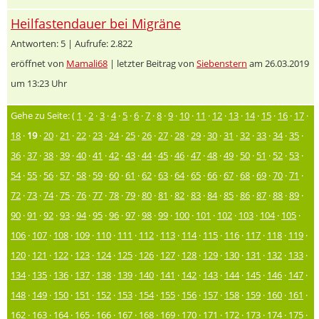
Heilfastendauer bei Migräne
Antworten: 5 | Aufrufe: 2.822
eröffnet von
Mamali68
| letzter Beitrag von
Siebenstern
am 26.03.2019
um 13:23 Uhr
Gehe zu Seite: (
1
·
2
·
3
·
4
·
5
·
6
·
7
·
8
·
9
·
10
·
11
·
12
·
13
·
14
·
15
·
16
·
17
·
18
·
19
·
20
·
21
·
22
·
23
·
24
·
25
·
26
·
27
·
28
·
29
·
30
·
31
·
32
·
33
·
34
·
35
·
36
·
37
·
38
·
39
·
40
·
41
·
42
·
43
·
44
·
45
·
46
·
47
·
48
·
49
·
50
·
51
·
52
·
53
·
54
·
55
·
56
·
57
·
58
·
59
·
60
·
61
·
62
·
63
·
64
·
65
·
66
·
67
·
68
·
69
·
70
·
71
·
72
·
73
·
74
·
75
·
76
·
77
·
78
·
79
·
80
·
81
·
82
·
83
·
84
·
85
·
86
·
87
·
88
·
89
·
90
·
91
·
92
·
93
·
94
·
95
·
96
·
97
·
98
·
99
·
100
·
101
·
102
·
103
·
104
·
105
·
106
·
107
·
108
·
109
·
110
·
111
·
112
·
113
·
114
·
115
·
116
·
117
·
118
·
119
·
120
·
121
·
122
·
123
·
124
·
125
·
126
·
127
·
128
·
129
·
130
·
131
·
132
·
133
·
134
·
135
·
136
·
137
·
138
·
139
·
140
·
141
·
142
·
143
·
144
·
145
·
146
·
147
·
148
·
149
·
150
·
151
·
152
·
153
·
154
·
155
·
156
·
157
·
158
·
159
·
160
·
161
·
162
·
163
·
164
·
165
·
166
·
167
·
168
·
169
·
170
·
171
·
172
·
173
·
174
·
175
·