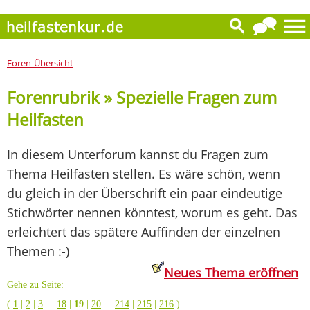
Foren-Übersicht
Forenrubrik » Spezielle Fragen zum
Heilfasten
In diesem Unterforum kannst du Fragen zum
Thema Heilfasten stellen. Es wäre schön, wenn
du gleich in der Überschrift ein paar eindeutige
Stichwörter nennen könntest, worum es geht. Das
erleichtert das spätere Auffinden der einzelnen
Themen :-)
Neues Thema eröffnen
Gehe zu Seite:
(
1
|
2
|
3
...
18
|
19
|
20
...
214
|
215
|
216
)