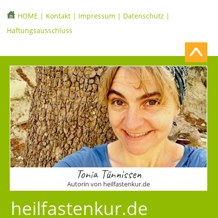
HOME
|
Kontakt
|
Impressum
|
Datenschutz
|
Haftungsausschluss
Tonia Tünnissen
Autorin von heilfastenkur.de
heilfastenkur.de