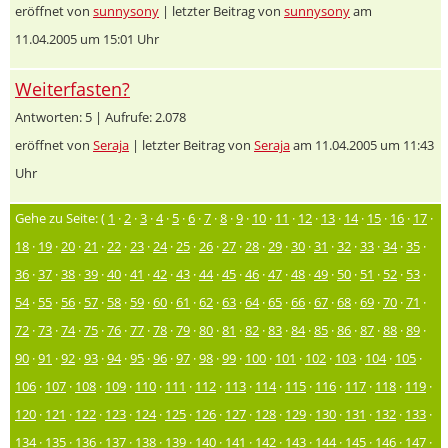
eröffnet von
sunnysony
| letzter Beitrag von
sunnysony
am
11.04.2005 um 15:01 Uhr
Weiterfasten?
Antworten: 5 | Aufrufe: 2.078
eröffnet von
Seraja
| letzter Beitrag von
Seraja
am 11.04.2005 um 11:43
Uhr
Gehe zu Seite: (
1
·
2
·
3
·
4
·
5
·
6
·
7
·
8
·
9
·
10
·
11
·
12
·
13
·
14
·
15
·
16
·
17
·
18
·
19
·
20
·
21
·
22
·
23
·
24
·
25
·
26
·
27
·
28
·
29
·
30
·
31
·
32
·
33
·
34
·
35
·
36
·
37
·
38
·
39
·
40
·
41
·
42
·
43
·
44
·
45
·
46
·
47
·
48
·
49
·
50
·
51
·
52
·
53
·
54
·
55
·
56
·
57
·
58
·
59
·
60
·
61
·
62
·
63
·
64
·
65
·
66
·
67
·
68
·
69
·
70
·
71
·
72
·
73
·
74
·
75
·
76
·
77
·
78
·
79
·
80
·
81
·
82
·
83
·
84
·
85
·
86
·
87
·
88
·
89
·
90
·
91
·
92
·
93
·
94
·
95
·
96
·
97
·
98
·
99
·
100
·
101
·
102
·
103
·
104
·
105
·
106
·
107
·
108
·
109
·
110
·
111
·
112
·
113
·
114
·
115
·
116
·
117
·
118
·
119
·
120
·
121
·
122
·
123
·
124
·
125
·
126
·
127
·
128
·
129
·
130
·
131
·
132
·
133
·
134
·
135
·
136
·
137
·
138
·
139
·
140
·
141
·
142
·
143
·
144
·
145
·
146
·
147
·