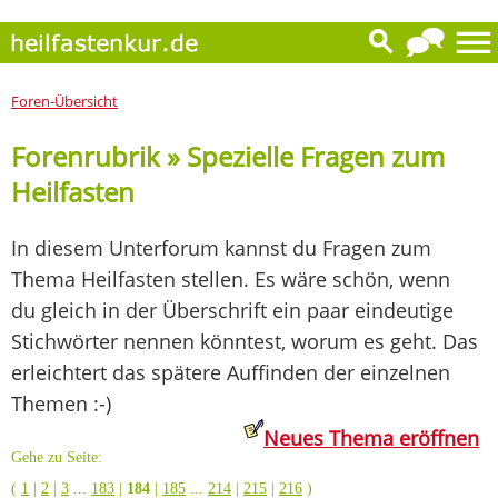
Foren-Übersicht
Forenrubrik » Spezielle Fragen zum
Heilfasten
In diesem Unterforum kannst du Fragen zum
Thema Heilfasten stellen. Es wäre schön, wenn
du gleich in der Überschrift ein paar eindeutige
Stichwörter nennen könntest, worum es geht. Das
erleichtert das spätere Auffinden der einzelnen
Themen :-)
Neues Thema eröffnen
Gehe zu Seite:
(
1
|
2
|
3
...
183
|
184
|
185
...
214
|
215
|
216
)