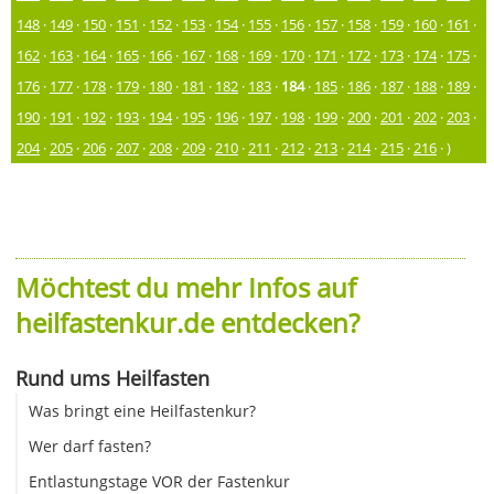
148
·
149
·
150
·
151
·
152
·
153
·
154
·
155
·
156
·
157
·
158
·
159
·
160
·
161
·
162
·
163
·
164
·
165
·
166
·
167
·
168
·
169
·
170
·
171
·
172
·
173
·
174
·
175
·
176
·
177
·
178
·
179
·
180
·
181
·
182
·
183
·
184
·
185
·
186
·
187
·
188
·
189
·
190
·
191
·
192
·
193
·
194
·
195
·
196
·
197
·
198
·
199
·
200
·
201
·
202
·
203
·
204
·
205
·
206
·
207
·
208
·
209
·
210
·
211
·
212
·
213
·
214
·
215
·
216
· )
Möchtest du mehr Infos auf
heilfastenkur.de entdecken?
Rund ums Heilfasten
Was bringt eine Heilfastenkur?
Wer darf fasten?
Entlastungstage VOR der Fastenkur