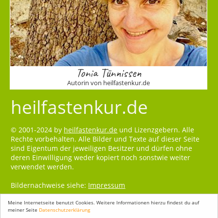
Tonia Tünnissen
Autorin von heilfastenkur.de
heilfastenkur.de
© 2001-2024 by
heilfastenkur.de
und Lizenzgebern. Alle
Rechte vorbehalten. Alle Bilder und Texte auf dieser Seite
sind Eigentum der jeweiligen Besitzer und dürfen ohne
deren Einwilligung weder kopiert noch sonstwie weiter
verwendet werden.
Bildernachweise siehe:
Impressum
Meine Internetseite benutzt Cookies. Weitere Informationen hierzu findest du auf
meiner Seite
Datenschutzerklärung