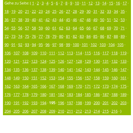
Gehe zu Seite: (
1
·
2
·
3
·
4
·
5
·
6
·
7
·
8
·
9
·
10
·
11
·
12
·
13
·
14
·
15
·
16
·
17
·
18
·
19
·
20
·
21
·
22
·
23
·
24
·
25
·
26
·
27
·
28
·
29
·
30
·
31
·
32
·
33
·
34
·
35
·
36
·
37
·
38
·
39
·
40
·
41
·
42
·
43
·
44
·
45
·
46
·
47
·
48
·
49
·
50
·
51
·
52
·
53
·
54
·
55
·
56
·
57
·
58
·
59
·
60
·
61
·
62
·
63
·
64
·
65
·
66
·
67
·
68
·
69
·
70
·
71
·
72
·
73
·
74
·
75
·
76
·
77
·
78
·
79
·
80
·
81
·
82
·
83
·
84
·
85
·
86
·
87
·
88
·
89
·
90
·
91
·
92
·
93
·
94
·
95
·
96
·
97
·
98
·
99
·
100
·
101
·
102
·
103
·
104
·
105
·
106
·
107
·
108
·
109
·
110
·
111
·
112
·
113
·
114
·
115
·
116
·
117
·
118
·
119
·
120
·
121
·
122
·
123
·
124
·
125
·
126
·
127
·
128
·
129
·
130
·
131
·
132
·
133
·
134
·
135
·
136
·
137
·
138
·
139
·
140
·
141
·
142
·
143
·
144
·
145
·
146
·
147
·
148
·
149
·
150
·
151
·
152
·
153
·
154
·
155
·
156
·
157
·
158
·
159
·
160
·
161
·
162
·
163
·
164
·
165
·
166
·
167
·
168
·
169
·
170
·
171
·
172
·
173
·
174
·
175
·
176
·
177
·
178
·
179
·
180
·
181
·
182
·
183
·
184
·
185
·
186
·
187
·
188
·
189
·
190
·
191
·
192
·
193
·
194
·
195
·
196
·
197
·
198
·
199
·
200
·
201
·
202
·
203
·
204
·
205
·
206
·
207
·
208
·
209
·
210
·
211
·
212
·
213
·
214
·
215
·
216
· )