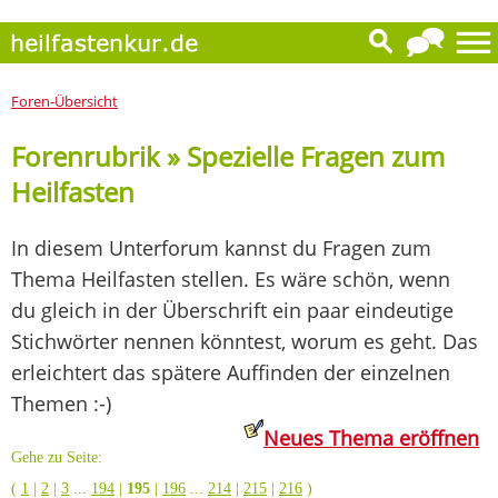
Foren-Übersicht
Forenrubrik » Spezielle Fragen zum
Heilfasten
In diesem Unterforum kannst du Fragen zum
Thema Heilfasten stellen. Es wäre schön, wenn
du gleich in der Überschrift ein paar eindeutige
Stichwörter nennen könntest, worum es geht. Das
erleichtert das spätere Auffinden der einzelnen
Themen :-)
Neues Thema eröffnen
Gehe zu Seite:
(
1
|
2
|
3
...
194
|
195
|
196
...
214
|
215
|
216
)