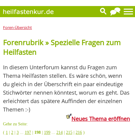
Foren-Übersicht
Forenrubrik » Spezielle Fragen zum
Heilfasten
In diesem Unterforum kannst du Fragen zum
Thema Heilfasten stellen. Es wäre schön, wenn
du gleich in der Überschrift ein paar eindeutige
Stichwörter nennen könntest, worum es geht. Das
erleichtert das spätere Auffinden der einzelnen
Themen :-)
Neues Thema eröffnen
Gehe zu Seite:
(
1
|
2
|
3
...
197
|
198
|
199
...
214
|
215
|
216
)