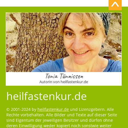
Tonia Tünnissen
Autorin von heilfastenkur.de
heilfastenkur.de
© 2001-2024 by
heilfastenkur.de
und Lizenzgebern. Alle
Rechte vorbehalten. Alle Bilder und Texte auf dieser Seite
sind Eigentum der jeweiligen Besitzer und dürfen ohne
deren Einwilligung weder kopiert noch sonstwie weiter