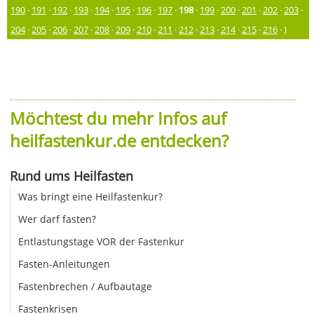
190
·
191
·
192
·
193
·
194
·
195
·
196
·
197
·
198
·
199
·
200
·
201
·
202
·
203
·
204
·
205
·
206
·
207
·
208
·
209
·
210
·
211
·
212
·
213
·
214
·
215
·
216
· )
Möchtest du mehr Infos auf
heilfastenkur.de entdecken?
Rund ums Heilfasten
Was bringt eine Heilfastenkur?
Wer darf fasten?
Entlastungstage VOR der Fastenkur
Fasten-Anleitungen
Fastenbrechen / Aufbautage
Fastenkrisen