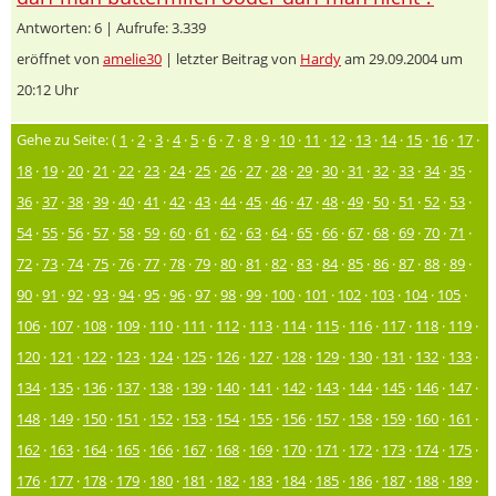
Antworten: 6 | Aufrufe: 3.339
eröffnet von
amelie30
| letzter Beitrag von
Hardy
am 29.09.2004 um
20:12 Uhr
Gehe zu Seite: (
1
·
2
·
3
·
4
·
5
·
6
·
7
·
8
·
9
·
10
·
11
·
12
·
13
·
14
·
15
·
16
·
17
·
18
·
19
·
20
·
21
·
22
·
23
·
24
·
25
·
26
·
27
·
28
·
29
·
30
·
31
·
32
·
33
·
34
·
35
·
36
·
37
·
38
·
39
·
40
·
41
·
42
·
43
·
44
·
45
·
46
·
47
·
48
·
49
·
50
·
51
·
52
·
53
·
54
·
55
·
56
·
57
·
58
·
59
·
60
·
61
·
62
·
63
·
64
·
65
·
66
·
67
·
68
·
69
·
70
·
71
·
72
·
73
·
74
·
75
·
76
·
77
·
78
·
79
·
80
·
81
·
82
·
83
·
84
·
85
·
86
·
87
·
88
·
89
·
90
·
91
·
92
·
93
·
94
·
95
·
96
·
97
·
98
·
99
·
100
·
101
·
102
·
103
·
104
·
105
·
106
·
107
·
108
·
109
·
110
·
111
·
112
·
113
·
114
·
115
·
116
·
117
·
118
·
119
·
120
·
121
·
122
·
123
·
124
·
125
·
126
·
127
·
128
·
129
·
130
·
131
·
132
·
133
·
134
·
135
·
136
·
137
·
138
·
139
·
140
·
141
·
142
·
143
·
144
·
145
·
146
·
147
·
148
·
149
·
150
·
151
·
152
·
153
·
154
·
155
·
156
·
157
·
158
·
159
·
160
·
161
·
162
·
163
·
164
·
165
·
166
·
167
·
168
·
169
·
170
·
171
·
172
·
173
·
174
·
175
·
176
·
177
·
178
·
179
·
180
·
181
·
182
·
183
·
184
·
185
·
186
·
187
·
188
·
189
·