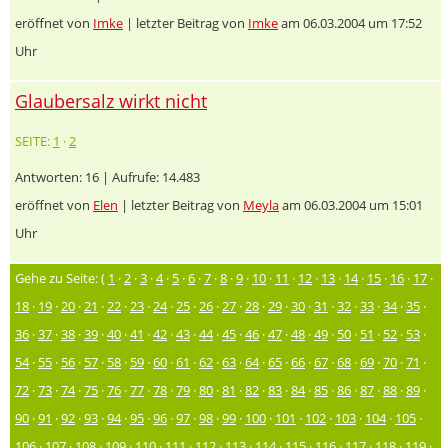
eröffnet von
Imke
| letzter Beitrag von
Imke
am 06.03.2004 um 17:52
Uhr
Glaubersalz wirkt nicht
SEITE:
1
·
2
Antworten: 16 | Aufrufe: 14.483
eröffnet von
Elen
| letzter Beitrag von
Meyla
am 06.03.2004 um 15:01
Uhr
Gehe zu Seite: (
1
·
2
·
3
·
4
·
5
·
6
·
7
·
8
·
9
·
10
·
11
·
12
·
13
·
14
·
15
·
16
·
17
·
18
·
19
·
20
·
21
·
22
·
23
·
24
·
25
·
26
·
27
·
28
·
29
·
30
·
31
·
32
·
33
·
34
·
35
·
36
·
37
·
38
·
39
·
40
·
41
·
42
·
43
·
44
·
45
·
46
·
47
·
48
·
49
·
50
·
51
·
52
·
53
·
54
·
55
·
56
·
57
·
58
·
59
·
60
·
61
·
62
·
63
·
64
·
65
·
66
·
67
·
68
·
69
·
70
·
71
·
72
·
73
·
74
·
75
·
76
·
77
·
78
·
79
·
80
·
81
·
82
·
83
·
84
·
85
·
86
·
87
·
88
·
89
·
90
·
91
·
92
·
93
·
94
·
95
·
96
·
97
·
98
·
99
·
100
·
101
·
102
·
103
·
104
·
105
·
106
·
107
·
108
·
109
·
110
·
111
·
112
·
113
·
114
·
115
·
116
·
117
·
118
·
119
·