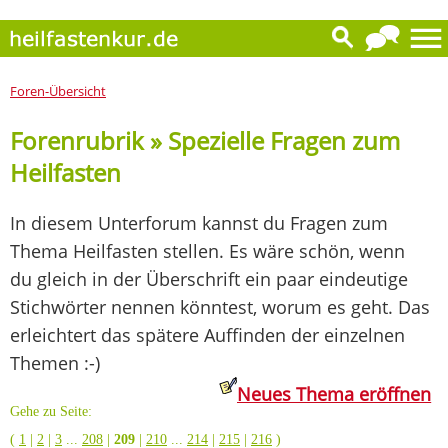
Foren-Übersicht
Forenrubrik » Spezielle Fragen zum
Heilfasten
In diesem Unterforum kannst du Fragen zum
Thema Heilfasten stellen. Es wäre schön, wenn
du gleich in der Überschrift ein paar eindeutige
Stichwörter nennen könntest, worum es geht. Das
erleichtert das spätere Auffinden der einzelnen
Themen :-)
Neues Thema eröffnen
Gehe zu Seite:
(
1
|
2
|
3
...
208
|
209
|
210
...
214
|
215
|
216
)