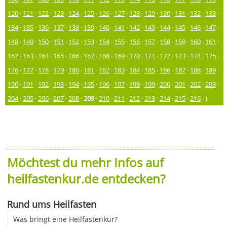
120
·
121
·
122
·
123
·
124
·
125
·
126
·
127
·
128
·
129
·
130
·
131
·
132
·
133
·
134
·
135
·
136
·
137
·
138
·
139
·
140
·
141
·
142
·
143
·
144
·
145
·
146
·
147
·
148
·
149
·
150
·
151
·
152
·
153
·
154
·
155
·
156
·
157
·
158
·
159
·
160
·
161
·
162
·
163
·
164
·
165
·
166
·
167
·
168
·
169
·
170
·
171
·
172
·
173
·
174
·
175
·
176
·
177
·
178
·
179
·
180
·
181
·
182
·
183
·
184
·
185
·
186
·
187
·
188
·
189
·
190
·
191
·
192
·
193
·
194
·
195
·
196
·
197
·
198
·
199
·
200
·
201
·
202
·
203
·
204
·
205
·
206
·
207
·
208
·
209
·
210
·
211
·
212
·
213
·
214
·
215
·
216
· )
Möchtest du mehr Infos auf
heilfastenkur.de entdecken?
Rund ums Heilfasten
Was bringt eine Heilfastenkur?