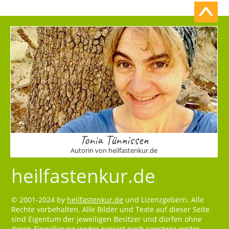
Tonia Tünnissen
Autorin von heilfastenkur.de
heilfastenkur.de
© 2001-2024 by
heilfastenkur.de
und Lizenzgebern. Alle
Rechte vorbehalten. Alle Bilder und Texte auf dieser Seite
sind Eigentum der jeweiligen Besitzer und dürfen ohne
deren Einwilligung weder kopiert noch sonstwie weiter