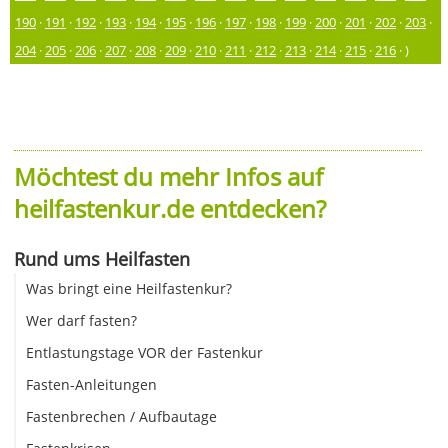
190
·
191
·
192
·
193
·
194
·
195
·
196
·
197
·
198
·
199
·
200
·
201
·
202
·
203
·
204
·
205
·
206
·
207
·
208
·
209
·
210
·
211
·
212
·
213
·
214
·
215
·
216
· )
Möchtest du mehr Infos auf
heilfastenkur.de entdecken?
Rund ums Heilfasten
Was bringt eine Heilfastenkur?
Wer darf fasten?
Entlastungstage VOR der Fastenkur
Fasten-Anleitungen
Fastenbrechen / Aufbautage