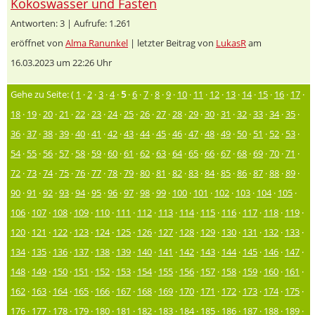
Kokoswasser und Fasten
Antworten: 3 | Aufrufe: 1.261
eröffnet von
Alma Ranunkel
| letzter Beitrag von
LukasR
am
16.03.2023 um 22:26 Uhr
Gehe zu Seite: (
1
·
2
·
3
·
4
·
5
·
6
·
7
·
8
·
9
·
10
·
11
·
12
·
13
·
14
·
15
·
16
·
17
·
18
·
19
·
20
·
21
·
22
·
23
·
24
·
25
·
26
·
27
·
28
·
29
·
30
·
31
·
32
·
33
·
34
·
35
·
36
·
37
·
38
·
39
·
40
·
41
·
42
·
43
·
44
·
45
·
46
·
47
·
48
·
49
·
50
·
51
·
52
·
53
·
54
·
55
·
56
·
57
·
58
·
59
·
60
·
61
·
62
·
63
·
64
·
65
·
66
·
67
·
68
·
69
·
70
·
71
·
72
·
73
·
74
·
75
·
76
·
77
·
78
·
79
·
80
·
81
·
82
·
83
·
84
·
85
·
86
·
87
·
88
·
89
·
90
·
91
·
92
·
93
·
94
·
95
·
96
·
97
·
98
·
99
·
100
·
101
·
102
·
103
·
104
·
105
·
106
·
107
·
108
·
109
·
110
·
111
·
112
·
113
·
114
·
115
·
116
·
117
·
118
·
119
·
120
·
121
·
122
·
123
·
124
·
125
·
126
·
127
·
128
·
129
·
130
·
131
·
132
·
133
·
134
·
135
·
136
·
137
·
138
·
139
·
140
·
141
·
142
·
143
·
144
·
145
·
146
·
147
·
148
·
149
·
150
·
151
·
152
·
153
·
154
·
155
·
156
·
157
·
158
·
159
·
160
·
161
·
162
·
163
·
164
·
165
·
166
·
167
·
168
·
169
·
170
·
171
·
172
·
173
·
174
·
175
·
176
·
177
·
178
·
179
·
180
·
181
·
182
·
183
·
184
·
185
·
186
·
187
·
188
·
189
·