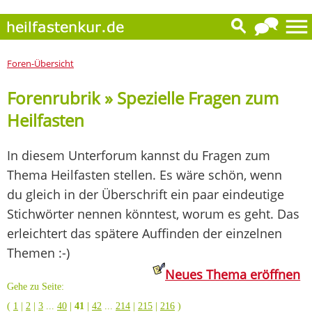
Foren-Übersicht
Forenrubrik » Spezielle Fragen zum
Heilfasten
In diesem Unterforum kannst du Fragen zum
Thema Heilfasten stellen. Es wäre schön, wenn
du gleich in der Überschrift ein paar eindeutige
Stichwörter nennen könntest, worum es geht. Das
erleichtert das spätere Auffinden der einzelnen
Themen :-)
Neues Thema eröffnen
Gehe zu Seite:
(
1
|
2
|
3
...
40
|
41
|
42
...
214
|
215
|
216
)