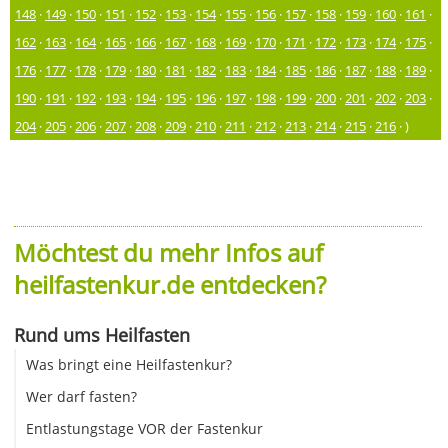
148
·
149
·
150
·
151
·
152
·
153
·
154
·
155
·
156
·
157
·
158
·
159
·
160
·
161
·
162
·
163
·
164
·
165
·
166
·
167
·
168
·
169
·
170
·
171
·
172
·
173
·
174
·
175
·
176
·
177
·
178
·
179
·
180
·
181
·
182
·
183
·
184
·
185
·
186
·
187
·
188
·
189
·
190
·
191
·
192
·
193
·
194
·
195
·
196
·
197
·
198
·
199
·
200
·
201
·
202
·
203
·
204
·
205
·
206
·
207
·
208
·
209
·
210
·
211
·
212
·
213
·
214
·
215
·
216
· )
Möchtest du mehr Infos auf
heilfastenkur.de entdecken?
Rund ums Heilfasten
Was bringt eine Heilfastenkur?
Wer darf fasten?
Entlastungstage VOR der Fastenkur