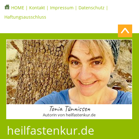
HOME
|
Kontakt
|
Impressum
|
Datenschutz
|
Haftungsausschluss
Tonia Tünnissen
Autorin von heilfastenkur.de
heilfastenkur.de