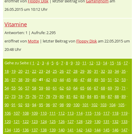
eröffnet von
Floppy Disk
| letzter Beitrag von
Gartengnom
am
26.05.2015 um 10:12 Uhr
Vitamine
Antworten: 1 | Aufrufe: 2.295
eröffnet von
Motte
| letzter Beitrag von
Floppy Disk
am 22.05.2015 um
20:48 Uhr
Gehe zu Seite: (
1
·
2
·
3
·
4
·
5
·
6
·
7
·
8
·
9
·
10
·
11
·
12
·
13
·
14
·
15
·
16
·
17
·
18
·
19
·
20
·
21
·
22
·
23
·
24
·
25
·
26
·
27
·
28
·
29
·
30
·
31
·
32
·
33
·
34
·
35
·
36
·
37
·
38
·
39
·
40
·
41
·
42
·
43
·
44
·
45
·
46
·
47
·
48
·
49
·
50
·
51
·
52
·
53
·
54
·
55
·
56
·
57
·
58
·
59
·
60
·
61
·
62
·
63
·
64
·
65
·
66
·
67
·
68
·
69
·
70
·
71
·
72
·
73
·
74
·
75
·
76
·
77
·
78
·
79
·
80
·
81
·
82
·
83
·
84
·
85
·
86
·
87
·
88
·
89
·
90
·
91
·
92
·
93
·
94
·
95
·
96
·
97
·
98
·
99
·
100
·
101
·
102
·
103
·
104
·
105
·
106
·
107
·
108
·
109
·
110
·
111
·
112
·
113
·
114
·
115
·
116
·
117
·
118
·
119
·
120
·
121
·
122
·
123
·
124
·
125
·
126
·
127
·
128
·
129
·
130
·
131
·
132
·
133
·
134
·
135
·
136
·
137
·
138
·
139
·
140
·
141
·
142
·
143
·
144
·
145
·
146
·
147
·