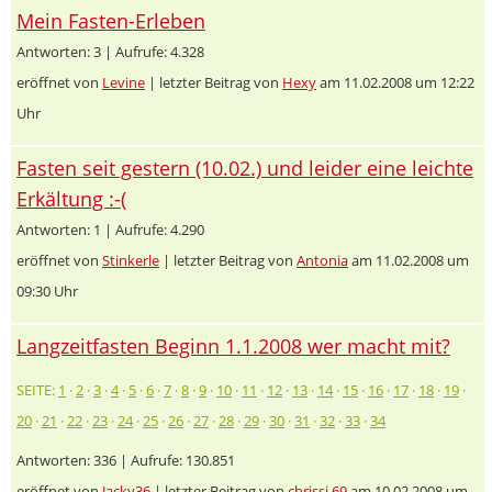
Mein Fasten-Erleben
Antworten: 3 | Aufrufe: 4.328
eröffnet von
Levine
| letzter Beitrag von
Hexy
am 11.02.2008 um 12:22
Uhr
Fasten seit gestern (10.02.) und leider eine leichte
Erkältung :-(
Antworten: 1 | Aufrufe: 4.290
eröffnet von
Stinkerle
| letzter Beitrag von
Antonia
am 11.02.2008 um
09:30 Uhr
Langzeitfasten Beginn 1.1.2008 wer macht mit?
SEITE:
1
·
2
·
3
·
4
·
5
·
6
·
7
·
8
·
9
·
10
·
11
·
12
·
13
·
14
·
15
·
16
·
17
·
18
·
19
·
20
·
21
·
22
·
23
·
24
·
25
·
26
·
27
·
28
·
29
·
30
·
31
·
32
·
33
·
34
Antworten: 336 | Aufrufe: 130.851
eröffnet von
Jacky36
| letzter Beitrag von
chrissi 69
am 10.02.2008 um