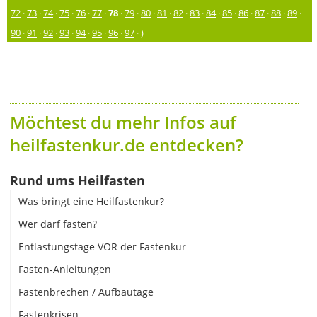
72
·
73
·
74
·
75
·
76
·
77
·
78
·
79
·
80
·
81
·
82
·
83
·
84
·
85
·
86
·
87
·
88
·
89
·
90
·
91
·
92
·
93
·
94
·
95
·
96
·
97
· )
Möchtest du mehr Infos auf
heilfastenkur.de entdecken?
Rund ums Heilfasten
Was bringt eine Heilfastenkur?
Wer darf fasten?
Entlastungstage VOR der Fastenkur
Fasten-Anleitungen
Fastenbrechen / Aufbautage
Fastenkrisen