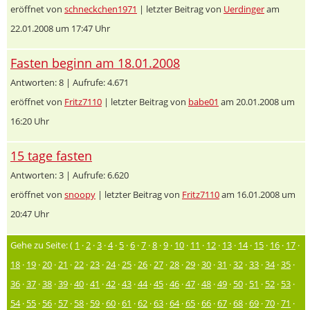
eröffnet von
schneckchen1971
| letzter Beitrag von
Uerdinger
am
22.01.2008 um 17:47 Uhr
Fasten beginn am 18.01.2008
Antworten: 8 | Aufrufe: 4.671
eröffnet von
Fritz7110
| letzter Beitrag von
babe01
am 20.01.2008 um
16:20 Uhr
15 tage fasten
Antworten: 3 | Aufrufe: 6.620
eröffnet von
snoopy
| letzter Beitrag von
Fritz7110
am 16.01.2008 um
20:47 Uhr
Gehe zu Seite: (
1
·
2
·
3
·
4
·
5
·
6
·
7
·
8
·
9
·
10
·
11
·
12
·
13
·
14
·
15
·
16
·
17
·
18
·
19
·
20
·
21
·
22
·
23
·
24
·
25
·
26
·
27
·
28
·
29
·
30
·
31
·
32
·
33
·
34
·
35
·
36
·
37
·
38
·
39
·
40
·
41
·
42
·
43
·
44
·
45
·
46
·
47
·
48
·
49
·
50
·
51
·
52
·
53
·
54
·
55
·
56
·
57
·
58
·
59
·
60
·
61
·
62
·
63
·
64
·
65
·
66
·
67
·
68
·
69
·
70
·
71
·