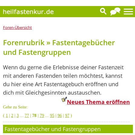
Foren-Übersicht
Forenrubrik » Fastentagebücher
und Fastengruppen
Wenn du gerne die Erlebnisse deiner Fastenzeit
mit anderen Fastenden teilen möchtest, kannst
du hier eine Art Fastentagebuch eröffnen und
dich mit Gleichgesinnten austauschen.
Neues Thema eröffnen
Gehe zu Seite:
(
1
|
2
|
3
...
77
|
78
|
79
...
95
|
96
|
97
)
Fastentagebücher und Fastengruppen